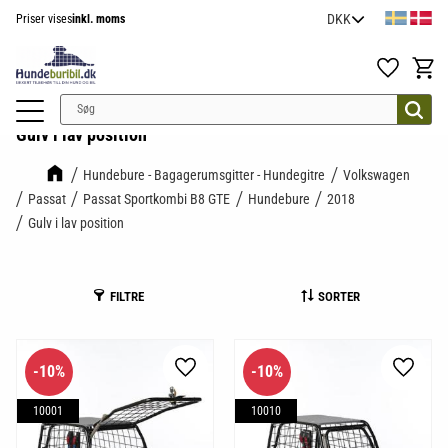
Priser vises
inkl. moms
Menu
Favoritter
Indkøb
Gulv i lav position
Hundebure - Bagagerumsgitter - Hundegitre
Volkswagen
Passat
Passat Sportkombi B8 GTE
Hundebure
2018
Gulv i lav position
FILTRE
SORTER
10
%
10
%
Gem som favorit
Gem so
10001
10010