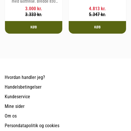
med lasttrinse. Bredde 830
kg.
mm, Højde 675 mm, Dybde 495
3.000
kr.
4.813
kr.
mm og vægt 20,1 kg.
3.333
kr.
5.347
kr.
KØB
KØB
Hvordan handler jeg?
Handelsbetingelser
Kundeservice
Mine sider
Om os
Persondatapolitik og cookies