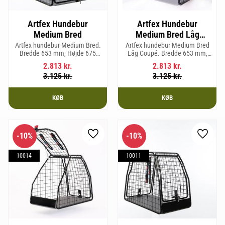
Artfex Hundebur
Artfex Hundebur
Medium Bred
Medium Bred Låg
Coupé
Artfex hundebur Medium Bred.
Artfex hundebur Medium Bred
Bredde 653 mm, Højde 675
Låg Coupé. Bredde 653 mm,
mm, Dybde 830 mm og vægt
Højde 580 mm, Dybde 830 mm
2.813
kr.
2.813
kr.
19,7 kg.
og vægt 17,5 kg.
3.125
kr.
3.125
kr.
KØB
KØB
10
%
10
%
Gem som favorit
Gem so
10014
10011