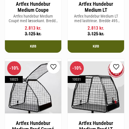
Artfex Hundebur
Artfex Hundebur
Medium Coupe
Medium LT
Artfex hundebur Medium
Artfex hundebur Medium LT
Coupé med læssekant. Bredde
med lasttrinse. Bredde 495
495 mm, højde 675 mm, dybde
mm, Højde 675 mm, Dybde 830
2.813
kr.
2.813
kr.
830 mm og vægt 15,8 kg.
mm og vægt 17 kg.
3.125
kr.
3.125
kr.
KØB
KØB
10
%
10
%
Gem som favorit
Gem so
10025
10031
Artfex Hundebur
Artfex Hundebur