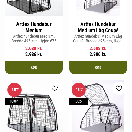
Artfex Hundebur
Artfex Hundebur
Medium
Medium Låg Coupé
Artfex hundebur Medium.
Artfex hundebur Medium Låg
Bredde 495 mm, Højde 675
Coupé. Bredde 495 mm, Højde
mm, Dybde 830 mm og vægt 17
580 mm, Dybde 830 mm og
2.688
kr.
2.688
kr.
kg.
vægt 15,2 kg.
2.986
kr.
2.986
kr.
KØB
KØB
10
%
10
%
Gem som favorit
Gem so
10004
10024