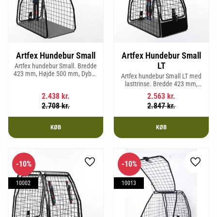
Artfex Hundebur Small
Artfex Hundebur Small
LT
Artfex hundebur Small. Bredde
423 mm, Højde 500 mm, Dybde
Artfex hundebur Small LT med
670 mm og vægt 12,1 kg.
lasttrinse. Bredde 423 mm,
Højde 500 mm, Dybde 670 mm
2.438
kr.
2.563
kr.
og vægt 12,9 kg.
2.708
kr.
2.847
kr.
KØB
KØB
10
%
10
%
Gem som favorit
Gem so
10002
10013