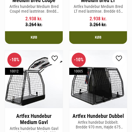
Medium Bred Coupé
Medium Bred LT
Artfex hundebur Medium Bred
Artfex hundebur Medium Bred
Coupé med lasttrinse. Bredde
LT med lasttrinse. Bredde 653
653 mm, Højde 675 mm, Dybde
mm, Højde 675 mm, Dybde 830
2.938
kr.
2.938
kr.
830 mm og vægt 19,4 kg.
mm og vægt 20,2 kg.
3.264
kr.
3.264
kr.
KØB
KØB
10
%
10
%
Gem som favorit
Gem so
10012
10005
Artfex Hundebur
Artfex Hundebur Dubbel
Medium Gavl
Artfex hundebur Dobbelt.
Bredde 970 mm, Højde 675
Artfex hundebur Medium Gavl
mm, Dybde 830 mm og vægt 31