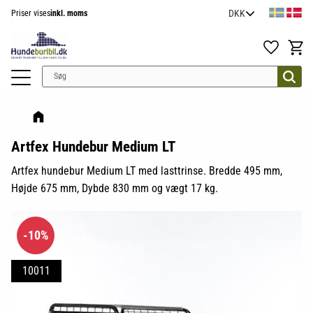
Priser vises
inkl. moms
Menu
Favoritter
Indkøb
Artfex Hundebur Medium LT
Artfex hundebur Medium LT med lasttrinse. Bredde 495 mm,
Højde 675 mm, Dybde 830 mm og vægt 17 kg.
10
%
10011