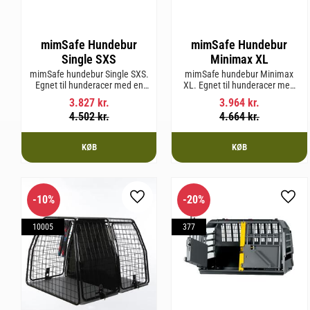
mimSafe Hundebur
mimSafe Hundebur
Single SXS
Minimax XL
mimSafe hundebur Single SXS.
mimSafe hundebur Minimax
Egnet til hunderacer med en
XL. Egnet til hunderacer med
skulderhøjde på op til 52 cm.
en skulderhøjde på op til 38
3.827
kr.
3.964
kr.
cm.
4.502
kr.
4.664
kr.
KØB
KØB
10
%
20
%
Gem som favorit
Gem 
10005
377