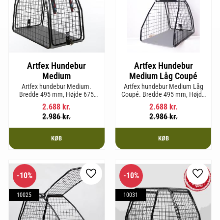
Artfex Hundebur
Artfex Hundebur
Medium
Medium Låg Coupé
Artfex hundebur Medium.
Artfex hundebur Medium Låg
Bredde 495 mm, Højde 675
Coupé. Bredde 495 mm, Højde
mm, Dybde 830 mm og vægt
580 mm, Dybde 830 mm og
2.688
kr.
2.688
kr.
17 kg.
vægt 15,2 kg.
2.986
kr.
2.986
kr.
KØB
KØB
10
%
10
%
som favorit
Gem som favorit
Gem so
10025
10031