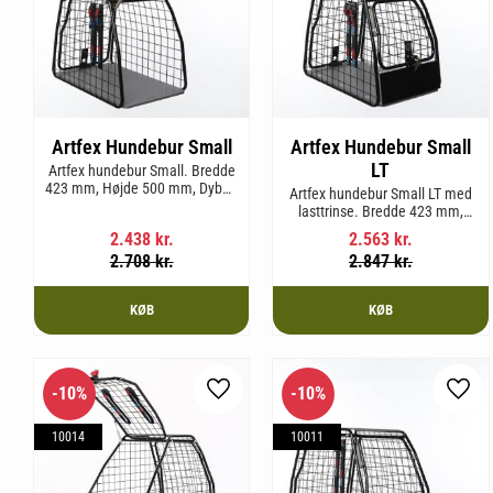
Artfex Hundebur Small
Artfex Hundebur Small
LT
Artfex hundebur Small. Bredde
423 mm, Højde 500 mm, Dybde
Artfex hundebur Small LT med
670 mm og vægt 12,1 kg.
lasttrinse. Bredde 423 mm,
Højde 500 mm, Dybde 670 mm
2.438
kr.
2.563
kr.
og vægt 12,9 kg.
2.708
kr.
2.847
kr.
KØB
KØB
10
%
10
%
Gem som favorit
Gem 
10014
10011