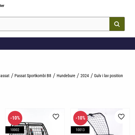
ter
assat
Passat Sportkombi B8
Hundebure
2024
Gulv i lav position
10
%
10
%
som favorit
Gem som favorit
Gem so
10002
10013