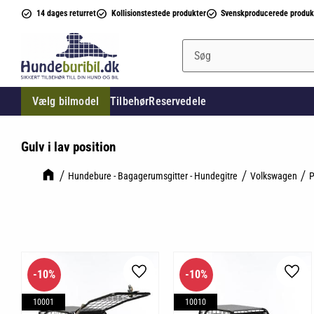
14 dages returret
Kollisionstestede produkter
Svenskproducerede produk
Vælg bilmodel
Tilbehør
Reservedele
Gulv i lav position
Hundebure - Bagagerumsgitter - Hundegitre
Volkswagen
P
10
%
10
%
Gem som favorit
Gem 
10001
10010