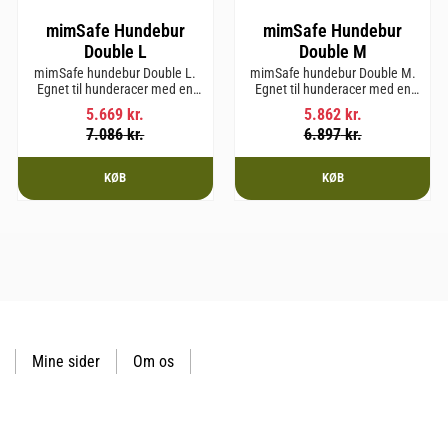
mimSafe Hundebur
mimSafe Hundebur
Double L
Double M
mimSafe hundebur Double L.
mimSafe hundebur Double M.
Egnet til hunderacer med en
Egnet til hunderacer med en
skulderhøjde på op til 58 cm.
skulderhøjde på op til 58 cm.
5.669
kr.
5.862
kr.
7.086
kr.
6.897
kr.
KØB
KØB
Mine sider
Om os