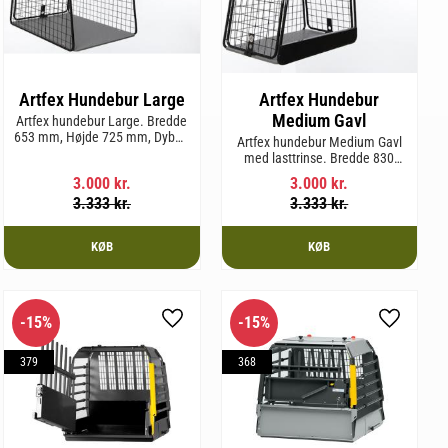
Artfex Hundebur Large
Artfex Hundebur
Medium Gavl
Artfex hundebur Large. Bredde
653 mm, Højde 725 mm, Dybde
Artfex hundebur Medium Gavl
920 mm og vægt 20,6 kg.
med lasttrinse. Bredde 830
mm, Højde 675 mm, Dybde 495
3.000
kr.
3.000
kr.
mm og vægt 20,1 kg.
3.333
kr.
3.333
kr.
KØB
KØB
15
%
15
%
m favorit
Gem som favorit
Gem som 
379
368