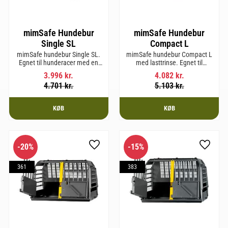
mimSafe Hundebur
mimSafe Hundebur
Single SL
Compact L
mimSafe hundebur Single SL.
mimSafe hundebur Compact L
Egnet til hunderacer med en
med lasttrinse. Egnet til
skulderhøjde på op til 58 cm.
hunderacer med en
3.996
kr.
4.082
kr.
skulderhøjde på op til 58 cm.
4.701
kr.
5.103
kr.
KØB
KØB
20
%
15
%
som favorit
Gem som favorit
Gem so
361
383