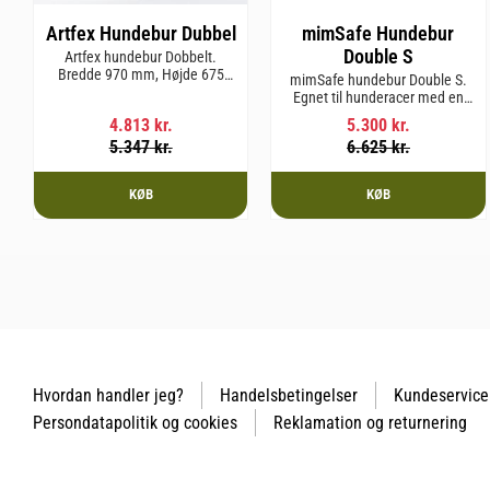
Artfex Hundebur Dubbel
mimSafe Hundebur
Double S
Artfex hundebur Dobbelt.
Bredde 970 mm, Højde 675
mimSafe hundebur Double S.
mm, Dybde 830 mm og vægt
Egnet til hunderacer med en
31 kg.
skulderhøjde på op til 52 cm.
4.813
kr.
5.300
kr.
5.347
kr.
6.625
kr.
KØB
KØB
Hvordan handler jeg?
Handelsbetingelser
Kundeservice
Persondatapolitik og cookies
Reklamation og returnering