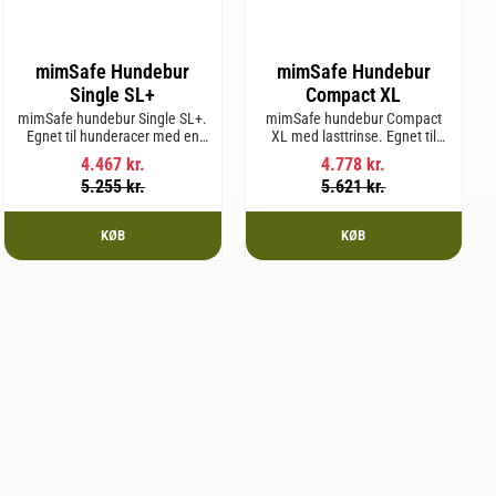
mimSafe Hundebur
mimSafe Hundebur
Single SL+
Compact XL
mimSafe hundebur Single SL+.
mimSafe hundebur Compact
Egnet til hunderacer med en
XL med lasttrinse. Egnet til
skulderhøjde på op til 62 cm.
hunderacer med en
4.467
kr.
4.778
kr.
skulderhøjde på op til 58 cm.
5.255
kr.
5.621
kr.
KØB
KØB
m favorit