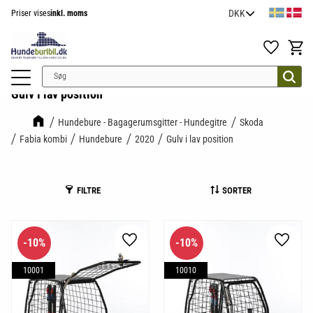
Priser vises
inkl. moms
Menu
Favoritter
Indkøb
Gulv i lav position
Hundebure - Bagagerumsgitter - Hundegitre
Skoda
Fabia kombi
Hundebure
2020
Gulv i lav position
FILTRE
SORTER
10
%
10
%
Gem som favorit
Gem so
10001
10010