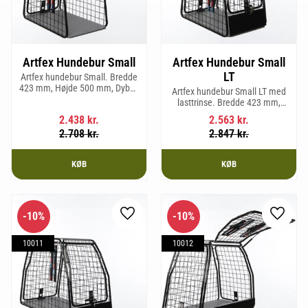
Artfex Hundebur Small
Artfex Hundebur Small
LT
Artfex hundebur Small. Bredde
423 mm, Højde 500 mm, Dybde
Artfex hundebur Small LT med
670 mm og vægt 12,1 kg.
lasttrinse. Bredde 423 mm,
Højde 500 mm, Dybde 670 mm
2.438
kr.
2.563
kr.
og vægt 12,9 kg.
2.708
kr.
2.847
kr.
KØB
KØB
10
%
10
%
Gem som favorit
Gem so
10011
10012