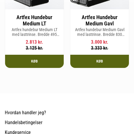
Artfex Hundebur
Artfex Hundebur
Medium LT
Medium Gavl
Artfex hundebur Medium LT
Artfex hundebur Medium Gavl
med lasttrinse. Bredde 495
med lasttrinse. Bredde 830
mm, Højde 675 mm, Dybde 830
mm, Højde 675 mm, Dybde 495
2.813
kr.
3.000
kr.
mm og vægt 17 kg.
mm og vægt 20,1 kg.
3.125
kr.
3.333
kr.
KØB
KØB
Hvordan handler jeg?
Handelsbetingelser
Kundeservice