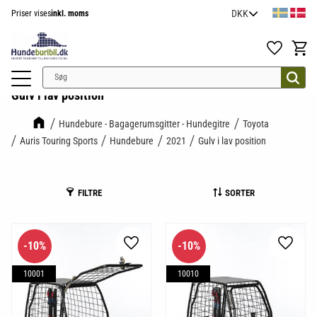
Priser vises
inkl. moms
Menu
Favoritter
Indkøb
Gulv i lav position
Hundebure - Bagagerumsgitter - Hundegitre
Toyota
Auris Touring Sports
Hundebure
2021
Gulv i lav position
FILTRE
SORTER
10
%
10
%
Gem som favorit
Gem so
10001
10010