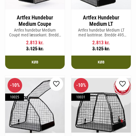
Artfex Hundebur
Artfex Hundebur
Medium Coupe
Medium LT
Artfex hundebur Medium
Artfex hundebur Medium LT
Coupé med læssekant. Bredde
med lasttrinse. Bredde 495
495 mm, højde 675 mm, dybde
mm, Højde 675 mm, Dybde 830
2.813
kr.
2.813
kr.
830 mm og vægt 15,8 kg.
mm og vægt 17 kg.
3.125
kr.
3.125
kr.
KØB
KØB
10
%
10
%
Gem som favorit
Gem so
10025
10031