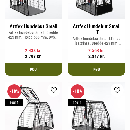
Artfex Hundebur Small
Artfex Hundebur Small
LT
Artfex hundebur Small. Bredde
423 mm, Højde 500 mm, Dybde
Artfex hundebur Small LT med
670 mm og vægt 12,1 kg.
lasttrinse. Bredde 423 mm,
Højde 500 mm, Dybde 670 mm
2.438
kr.
2.563
kr.
og vægt 12,9 kg.
2.708
kr.
2.847
kr.
KØB
KØB
10
%
10
%
Gem som favorit
Gem so
10014
10011