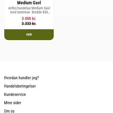
Medium Gavl
Artfex hundebur Medium Gavl
med lasttrinse. Bredde 830
mm, Højde 675 mm, Dybde 495
3.000
kr.
mm og vægt 20,1 kg.
3.333
kr.
KØB
Hvordan handler jeg?
Handelsbetingelser
Kundeservice
Mine sider
Om os