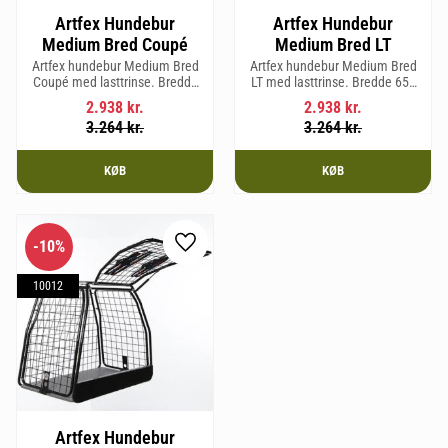
Artfex Hundebur
Artfex Hundebur
Medium Bred Coupé
Medium Bred LT
Artfex hundebur Medium Bred
Artfex hundebur Medium Bred
Coupé med lasttrinse. Bredde
LT med lasttrinse. Bredde 653
653 mm, Højde 675 mm, Dybde
mm, Højde 675 mm, Dybde 830
2.938
kr.
2.938
kr.
830 mm og vægt 19,4 kg.
mm og vægt 20,2 kg.
3.264
kr.
3.264
kr.
KØB
KØB
10
%
Gem som favorit
10012
Artfex Hundebur