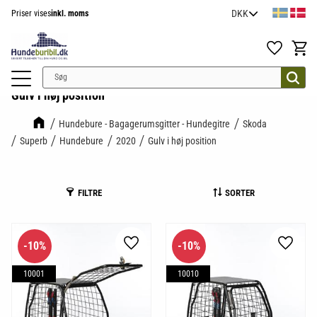
Priser vises
inkl. moms
Menu
Favoritter
Indkøb
Gulv i høj position
Hundebure - Bagagerumsgitter - Hundegitre
Skoda
Superb
Hundebure
2020
Gulv i høj position
FILTRE
SORTER
10
%
10
%
Gem som favorit
Gem so
10001
10010