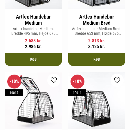
Artfex Hundebur
Artfex Hundebur
Medium
Medium Bred
Artfex hundebur Medium.
Artfex hundebur Medium Bred.
Bredde 495 mm, Højde 675
Bredde 653 mm, Højde 675
mm, Dybde 830 mm og vægt 17
mm, Dybde 830 mm og vægt
2.688
kr.
2.813
kr.
kg.
19,7 kg.
2.986
kr.
3.125
kr.
KØB
KØB
10
%
10
%
Gem som favorit
Gem so
10014
10011