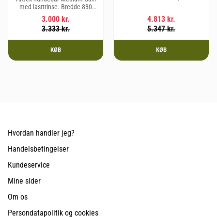
mm, Dybde 830 mm og vægt 31
med lasttrinse. Bredde 830
kg.
mm, Højde 675 mm, Dybde 495
3.000
kr.
4.813
kr.
mm og vægt 20,1 kg.
3.333
kr.
5.347
kr.
KØB
KØB
Hvordan handler jeg?
Handelsbetingelser
Kundeservice
Mine sider
Om os
Persondatapolitik og cookies