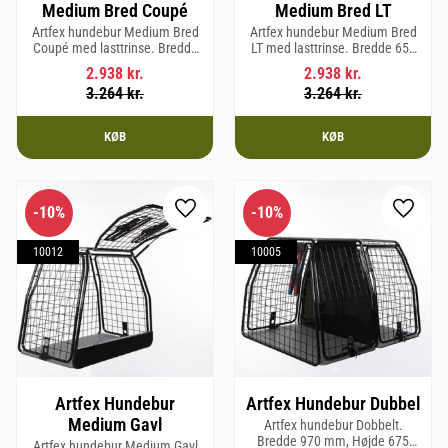
Medium Bred Coupé
Medium Bred LT
Artfex hundebur Medium Bred
Artfex hundebur Medium Bred
Coupé med lasttrinse. Bredde
LT med lasttrinse. Bredde 653
653 mm, Højde 675 mm, Dybde
mm, Højde 675 mm, Dybde 830
2.938
kr.
2.938
kr.
830 mm og vægt 19,4 kg.
mm og vægt 20,2 kg.
3.264
kr.
3.264
kr.
KØB
KØB
10
%
10
%
Gem som favorit
Gem so
10012
10005
Artfex Hundebur
Artfex Hundebur Dubbel
Medium Gavl
Artfex hundebur Dobbelt.
Bredde 970 mm, Højde 675
Artfex hundebur Medium Gavl