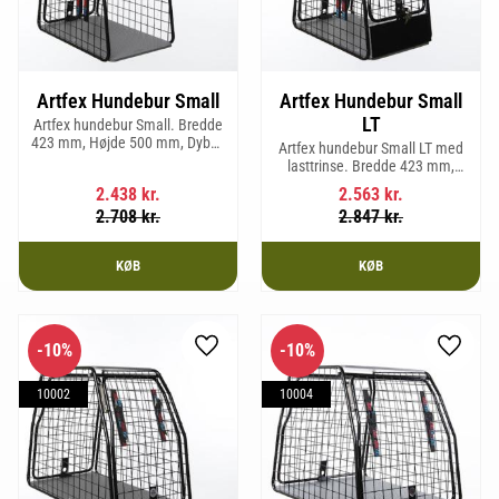
Artfex Hundebur Small
Artfex Hundebur Small
LT
Artfex hundebur Small. Bredde
423 mm, Højde 500 mm, Dybde
Artfex hundebur Small LT med
670 mm og vægt 12,1 kg.
lasttrinse. Bredde 423 mm,
Højde 500 mm, Dybde 670 mm
2.438
kr.
2.563
kr.
og vægt 12,9 kg.
2.708
kr.
2.847
kr.
KØB
KØB
10
%
10
%
Gem som favorit
Gem so
10002
10004