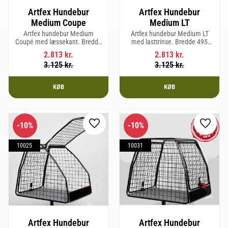
Artfex Hundebur
Artfex Hundebur
Medium Coupe
Medium LT
Artfex hundebur Medium
Artfex hundebur Medium LT
Coupé med læssekant. Bredde
med lasttrinse. Bredde 495
495 mm, højde 675 mm, dybde
mm, Højde 675 mm, Dybde 830
2.813
kr.
2.813
kr.
830 mm og vægt 15,8 kg.
mm og vægt 17 kg.
3.125
kr.
3.125
kr.
KØB
KØB
10
%
10
%
Gem som favorit
Gem so
10025
10031
Artfex Hundebur
Artfex Hundebur