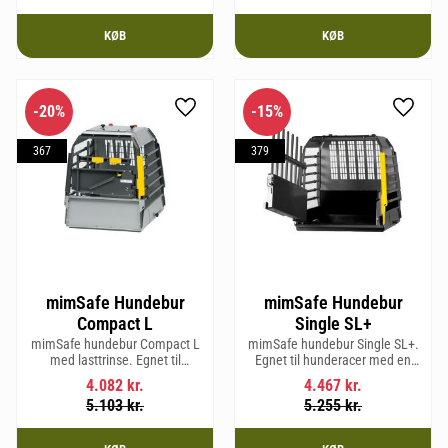
KØB
KØB
20
%
15
%
Gem som favorit
Gem so
367
379
mimSafe Hundebur
mimSafe Hundebur
Compact L
Single SL+
mimSafe hundebur Compact L
mimSafe hundebur Single SL+.
med lasttrinse. Egnet til
Egnet til hunderacer med en
hunderacer med en
skulderhøjde på op til 62 cm.
4.082
kr.
4.467
kr.
skulderhøjde på op til 58 cm.
5.103
kr.
5.255
kr.