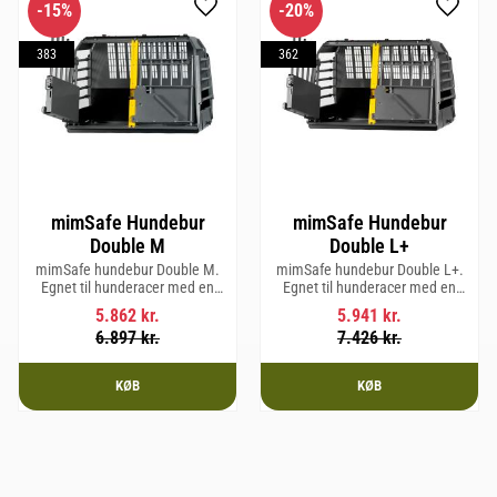
15
%
20
%
Gem som favorit
Gem so
383
362
mimSafe Hundebur
mimSafe Hundebur
Double M
Double L+
mimSafe hundebur Double M.
mimSafe hundebur Double L+.
Egnet til hunderacer med en
Egnet til hunderacer med en
skulderhøjde på op til 58 cm.
skulderhøjde på op til 62 cm.
5.862
kr.
5.941
kr.
6.897
kr.
7.426
kr.
KØB
KØB