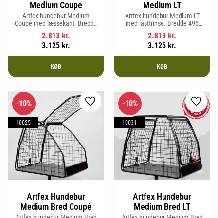
Medium Coupe
Medium LT
Artfex hundebur Medium
Artfex hundebur Medium LT
Coupé med læssekant. Bredde
med lasttrinse. Bredde 495
495 mm, højde 675 mm, dybde
mm, Højde 675 mm, Dybde 830
2.813
kr.
2.813
kr.
830 mm og vægt 15,8 kg.
mm og vægt 17 kg.
3.125
kr.
3.125
kr.
KØB
KØB
10
%
10
%
Gem som favorit
Gem so
10025
10031
Artfex Hundebur
Artfex Hundebur
Medium Bred Coupé
Medium Bred LT
Artfex hundebur Medium Bred
Artfex hundebur Medium Bred