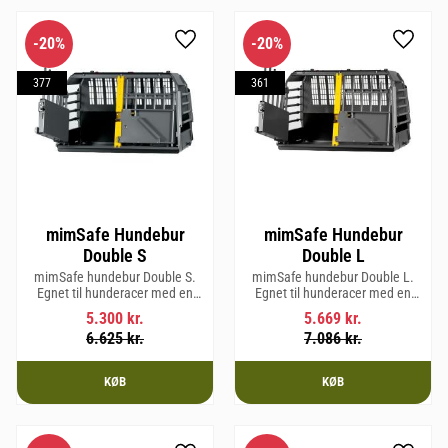
20
%
20
%
Gem som favorit
Gem so
377
361
mimSafe Hundebur
mimSafe Hundebur
Double S
Double L
mimSafe hundebur Double S.
mimSafe hundebur Double L.
Egnet til hunderacer med en
Egnet til hunderacer med en
skulderhøjde på op til 52 cm.
skulderhøjde på op til 58 cm.
5.300
kr.
5.669
kr.
6.625
kr.
7.086
kr.
KØB
KØB