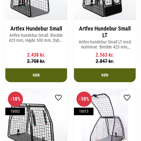
Artfex Hundebur Small
Artfex Hundebur Small
LT
Artfex hundebur Small. Bredde
423 mm, Højde 500 mm, Dybde
Artfex hundebur Small LT med
670 mm og vægt 12,1 kg.
lasttrinse. Bredde 423 mm,
Højde 500 mm, Dybde 670 mm
2.438
kr.
2.563
kr.
og vægt 12,9 kg.
2.708
kr.
2.847
kr.
KØB
KØB
10
%
10
%
Gem som favorit
Gem so
10002
10013