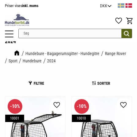
Priser vises
inkl. moms
Menu
Favoritter
Indkøb
2024
Hundebure - Bagagerumsgitter - Hundegitre
Range Rover
Sport
Hundebure
2024
FILTRE
SORTER
10
%
10
%
Gem som favorit
Gem so
10001
10010