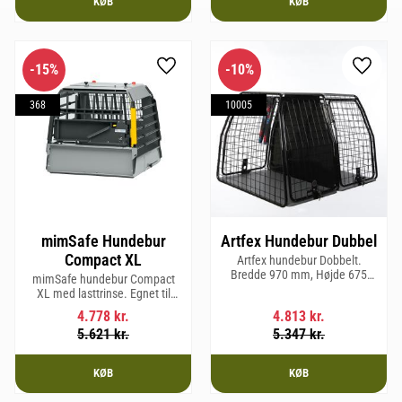
KØB
KØB
15
%
10
%
Gem som favorit
Gem so
368
10005
mimSafe Hundebur
Artfex Hundebur Dubbel
Compact XL
Artfex hundebur Dobbelt.
Bredde 970 mm, Højde 675
mimSafe hundebur Compact
mm, Dybde 830 mm og vægt 31
XL med lasttrinse. Egnet til
kg.
hunderacer med en
4.778
kr.
4.813
kr.
skulderhøjde på op til 58 cm.
5.621
kr.
5.347
kr.
KØB
KØB