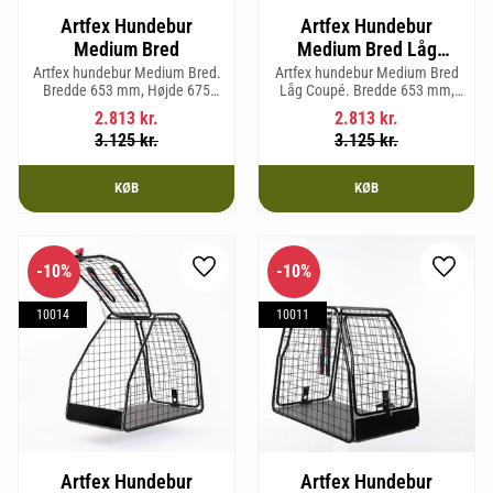
Artfex Hundebur
Artfex Hundebur
Medium Bred
Medium Bred Låg
Coupé
Artfex hundebur Medium Bred.
Artfex hundebur Medium Bred
Bredde 653 mm, Højde 675
Låg Coupé. Bredde 653 mm,
mm, Dybde 830 mm og vægt
Højde 580 mm, Dybde 830 mm
2.813
kr.
2.813
kr.
19,7 kg.
og vægt 17,5 kg.
3.125
kr.
3.125
kr.
KØB
KØB
10
%
10
%
Gem som favorit
Gem so
10014
10011
Artfex Hundebur
Artfex Hundebur