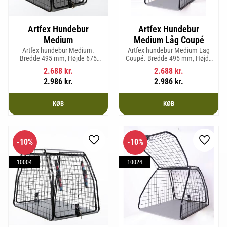
Artfex Hundebur
Artfex Hundebur
Medium
Medium Låg Coupé
Artfex hundebur Medium.
Artfex hundebur Medium Låg
Bredde 495 mm, Højde 675
Coupé. Bredde 495 mm, Højde
mm, Dybde 830 mm og vægt 17
580 mm, Dybde 830 mm og
2.688
kr.
2.688
kr.
kg.
vægt 15,2 kg.
2.986
kr.
2.986
kr.
KØB
KØB
10
%
10
%
Gem som favorit
Gem so
10004
10024