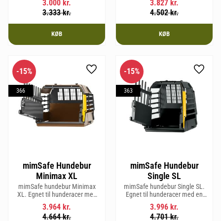
3.000
kr.
3.827
kr.
mm og vægt 20,1 kg.
3.333
kr.
4.502
kr.
KØB
KØB
15
%
15
%
Gem som favorit
Gem so
366
363
mimSafe Hundebur
mimSafe Hundebur
Minimax XL
Single SL
mimSafe hundebur Minimax
mimSafe hundebur Single SL.
XL. Egnet til hunderacer med
Egnet til hunderacer med en
en skulderhøjde på op til 38 cm.
skulderhøjde på op til 58 cm.
3.964
kr.
3.996
kr.
4.664
kr.
4.701
kr.