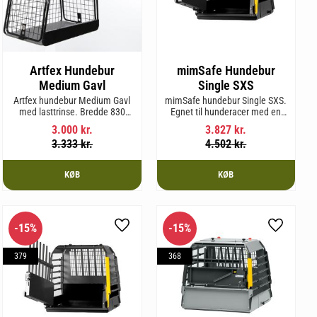
Artfex Hundebur
mimSafe Hundebur
Medium Gavl
Single SXS
Artfex hundebur Medium Gavl
mimSafe hundebur Single SXS.
med lasttrinse. Bredde 830
Egnet til hunderacer med en
mm, Højde 675 mm, Dybde 495
skulderhøjde på op til 52 cm.
3.000
kr.
3.827
kr.
mm og vægt 20,1 kg.
3.333
kr.
4.502
kr.
KØB
KØB
15
%
15
%
m favorit
Gem som favorit
Gem som 
379
368