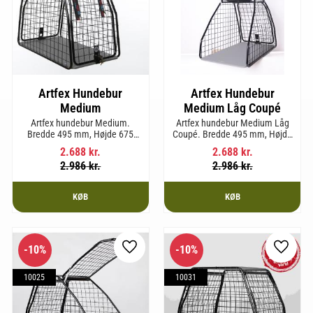
Artfex Hundebur
Artfex Hundebur
Medium
Medium Låg Coupé
Artfex hundebur Medium.
Artfex hundebur Medium Låg
Bredde 495 mm, Højde 675
Coupé. Bredde 495 mm, Højde
mm, Dybde 830 mm og vægt
580 mm, Dybde 830 mm og
2.688
kr.
2.688
kr.
17 kg.
vægt 15,2 kg.
2.986
kr.
2.986
kr.
KØB
KØB
10
%
10
%
som favorit
Gem som favorit
Gem so
10025
10031