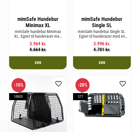
mimSafe Hundebur
mimSafe Hundebur
Minimax XL
Single SL
mimSafe hundebur Minimax
mimSafe hundebur Single SL.
XL. Egnet til hunderacer med
Egnet til hunderacer med en
en skulderhøjde på op til 38
skulderhøjde på op til 58 cm.
3.964
kr.
3.996
kr.
cm.
4.664
kr.
4.701
kr.
KØB
KØB
10
%
20
%
Gem som favorit
Gem 
10005
377