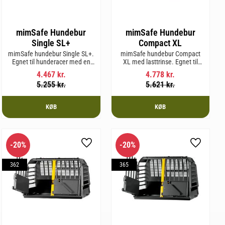
mimSafe Hundebur
mimSafe Hundebur
Single SL+
Compact XL
mimSafe hundebur Single SL+.
mimSafe hundebur Compact
Egnet til hunderacer med en
XL med lasttrinse. Egnet til
skulderhøjde på op til 62 cm.
hunderacer med en
4.467
kr.
4.778
kr.
skulderhøjde på op til 58 cm.
5.255
kr.
5.621
kr.
KØB
KØB
20
%
20
%
m favorit
Gem som favorit
Gem som 
362
365