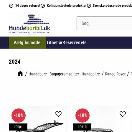
14 dages returret
Kollisionstestede produkter
Svenskproducerede produk
Vælg bilmodel
Tilbehør
Reservedele
2024
Hundebure - Bagagerumsgitter - Hundegitre
Range Rover
10
%
10
%
Gem som favorit
Gem 
10001
10010