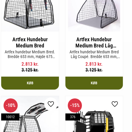
Artfex Hundebur
Artfex Hundebur
Medium Bred
Medium Bred Låg
Coupé
Artfex hundebur Medium Bred.
Artfex hundebur Medium Bred
Bredde 653 mm, Højde 675
Låg Coupé. Bredde 653 mm,
mm, Dybde 830 mm og vægt
Højde 580 mm, Dybde 830 mm
2.813
kr.
2.813
kr.
19,7 kg.
og vægt 17,5 kg.
3.125
kr.
3.125
kr.
KØB
KØB
10
%
15
%
m favorit
Gem som favorit
Gem som 
10012
376