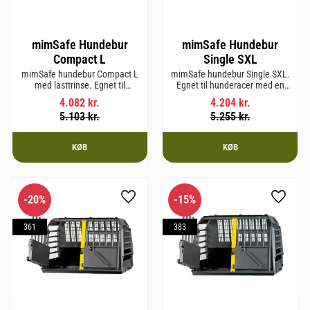
mimSafe Hundebur
mimSafe Hundebur
Compact L
Single SXL
mimSafe hundebur Compact L
mimSafe hundebur Single SXL.
med lasttrinse. Egnet til
Egnet til hunderacer med en
hunderacer med en
skulderhøjde på op til 64 cm.
4.082
kr.
4.204
kr.
skulderhøjde på op til 58 cm.
5.103
kr.
5.255
kr.
KØB
KØB
20
%
15
%
som favorit
Gem som favorit
Gem so
361
383