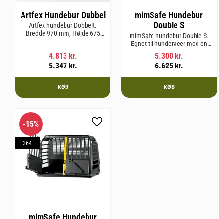
Artfex Hundebur Dubbel
mimSafe Hundebur
Double S
Artfex hundebur Dobbelt.
Bredde 970 mm, Højde 675
mimSafe hundebur Double S.
mm, Dybde 830 mm og vægt
Egnet til hunderacer med en
31 kg.
skulderhøjde på op til 52 cm.
4.813
kr.
5.300
kr.
5.347
kr.
6.625
kr.
KØB
KØB
15
%
Gem som favorit
364
mimSafe Hundebur