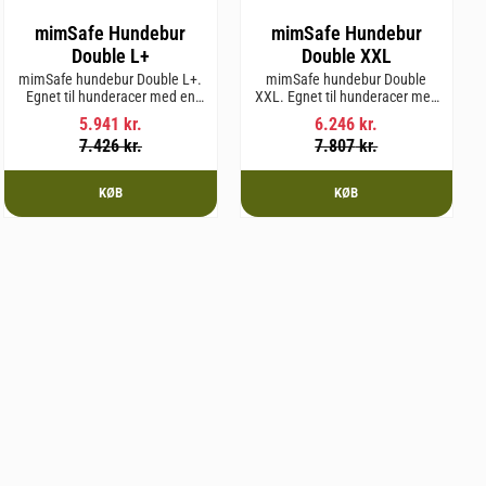
mimSafe Hundebur
mimSafe Hundebur
Double L+
Double XXL
mimSafe hundebur Double L+.
mimSafe hundebur Double
Egnet til hunderacer med en
XXL. Egnet til hunderacer med
skulderhøjde på op til 62 cm.
en skulderhøjde på op til 64
5.941
kr.
6.246
kr.
cm.
7.426
kr.
7.807
kr.
KØB
KØB