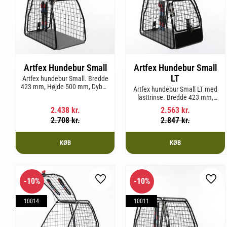
Artfex Hundebur Small
Artfex Hundebur Small
LT
Artfex hundebur Small. Bredde
423 mm, Højde 500 mm, Dybde
Artfex hundebur Small LT med
670 mm og vægt 12,1 kg.
lasttrinse. Bredde 423 mm,
Højde 500 mm, Dybde 670 mm
2.438
kr.
2.563
kr.
og vægt 12,9 kg.
2.708
kr.
2.847
kr.
KØB
KØB
10
%
10
%
Gem som favorit
Gem 
10014
10011