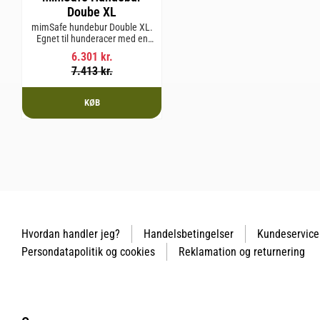
Doube XL
mimSafe hundebur Double XL.
Egnet til hunderacer med en
skulderhøjde på op til 64 cm.
6.301
kr.
7.413
kr.
KØB
Hvordan handler jeg?
Handelsbetingelser
Kundeservice
Persondatapolitik og cookies
Reklamation og returnering