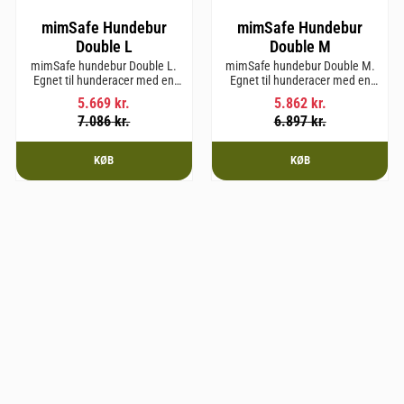
mimSafe Hundebur
mimSafe Hundebur
Double L
Double M
mimSafe hundebur Double L.
mimSafe hundebur Double M.
Egnet til hunderacer med en
Egnet til hunderacer med en
skulderhøjde på op til 58 cm.
skulderhøjde på op til 58 cm.
5.669
kr.
5.862
kr.
7.086
kr.
6.897
kr.
KØB
KØB