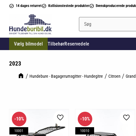
14 dages returret
Kollisionstestede produkter
Svenskproducerede produk
Vælg bilmodel
Tilbehør
Reservedele
2023
Hundebure - Bagagerumsgitter - Hundegitre
Citroen
Grand
10
%
10
%
Gem som favorit
Gem 
10001
10010