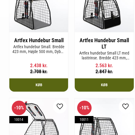
Artfex Hundebur Small
Artfex Hundebur Small
LT
Artfex hundebur Small. Bredde
423 mm, Højde 500 mm, Dybde
Artfex hundebur Small LT med
670 mm og vægt 12,1 kg.
lasttrinse. Bredde 423 mm,
Højde 500 mm, Dybde 670 mm
2.438
kr.
2.563
kr.
og vægt 12,9 kg.
2.708
kr.
2.847
kr.
KØB
KØB
10
%
10
%
Gem som favorit
Gem 
10014
10011