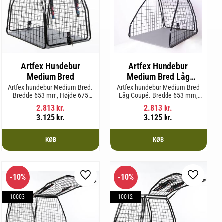
Artfex Hundebur
Artfex Hundebur
Medium Bred
Medium Bred Låg
Coupé
Artfex hundebur Medium Bred.
Artfex hundebur Medium Bred
Bredde 653 mm, Højde 675
Låg Coupé. Bredde 653 mm,
mm, Dybde 830 mm og vægt
Højde 580 mm, Dybde 830 mm
2.813
kr.
2.813
kr.
19,7 kg.
og vægt 17,5 kg.
3.125
kr.
3.125
kr.
KØB
KØB
10
%
10
%
m favorit
Gem som favorit
Gem som 
10003
10012