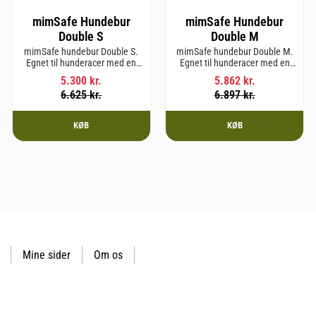
mimSafe Hundebur
mimSafe Hundebur
Double S
Double M
mimSafe hundebur Double S.
mimSafe hundebur Double M.
Egnet til hunderacer med en
Egnet til hunderacer med en
skulderhøjde på op til 52 cm.
skulderhøjde på op til 58 cm.
5.300
kr.
5.862
kr.
6.625
kr.
6.897
kr.
KØB
KØB
Mine sider
Om os