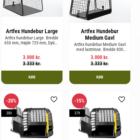
Artfex Hundebur Large
Artfex Hundebur
Medium Gavl
Artfex hundebur Large. Bredde
653 mm, Højde 725 mm, Dybde
Artfex hundebur Medium Gavl
920 mm og vægt 20,6 kg.
med lasttrinse. Bredde 830
mm, Højde 675 mm, Dybde 495
3.000
kr.
3.000
kr.
mm og vægt 20,1 kg.
3.333
kr.
3.333
kr.
KØB
KØB
20
%
15
%
m favorit
Gem som favorit
Gem som 
380
379