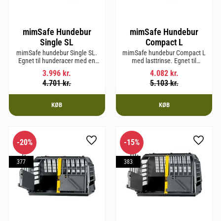
mimSafe Hundebur
mimSafe Hundebur
Single SL
Compact L
mimSafe hundebur Single SL.
mimSafe hundebur Compact L
Egnet til hunderacer med en
med lasttrinse. Egnet til
skulderhøjde på op til 58 cm.
hunderacer med en
3.996
kr.
4.082
kr.
skulderhøjde på op til 58 cm.
4.701
kr.
5.103
kr.
KØB
KØB
20
%
15
%
som favorit
Gem som favorit
Gem so
377
383