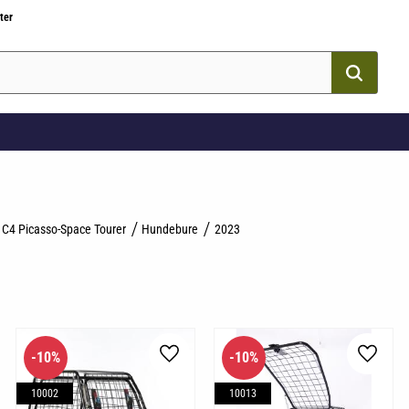
ter
 C4 Picasso-Space Tourer
Hundebure
2023
10
%
10
%
som favorit
Gem som favorit
Gem so
10002
10013