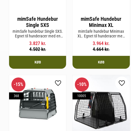
mimSafe Hundebur
mimSafe Hundebur
Single SXS
Minimax XL
mimSafe hundebur Single SXS.
mimSafe hundebur Minimax
Egnet til hunderacer med en
XL. Egnet til hunderacer med
skulderhøjde på op til 52 cm.
en skulderhøjde på op til 38
3.827
kr.
3.964
kr.
cm.
4.502
kr.
4.664
kr.
KØB
KØB
15
%
10
%
Gem som favorit
Gem 
368
10005