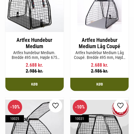
Artfex Hundebur
Artfex Hundebur
Medium
Medium Låg Coupé
Artfex hundebur Medium.
Artfex hundebur Medium Låg
Bredde 495 mm, Højde 675
Coupé. Bredde 495 mm, Højde
mm, Dybde 830 mm og vægt
580 mm, Dybde 830 mm og
2.688
kr.
2.688
kr.
17 kg.
vægt 15,2 kg.
2.986
kr.
2.986
kr.
KØB
KØB
10
%
10
%
som favorit
Gem som favorit
Gem so
10025
10031