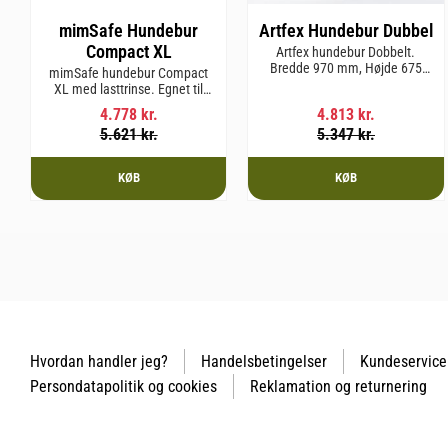
mimSafe Hundebur
Artfex Hundebur Dubbel
Compact XL
Artfex hundebur Dobbelt.
Bredde 970 mm, Højde 675
mimSafe hundebur Compact
mm, Dybde 830 mm og vægt
XL med lasttrinse. Egnet til
31 kg.
hunderacer med en
4.778
kr.
4.813
kr.
skulderhøjde på op til 58 cm.
5.621
kr.
5.347
kr.
KØB
KØB
Hvordan handler jeg?
Handelsbetingelser
Kundeservice
Persondatapolitik og cookies
Reklamation og returnering