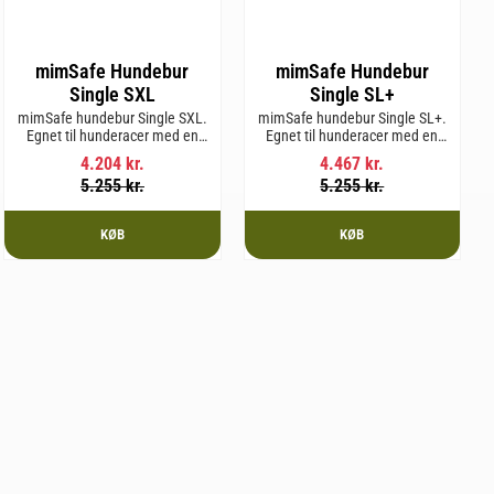
mimSafe Hundebur
mimSafe Hundebur
Single SXL
Single SL+
mimSafe hundebur Single SXL.
mimSafe hundebur Single SL+.
Egnet til hunderacer med en
Egnet til hunderacer med en
skulderhøjde på op til 64 cm.
skulderhøjde på op til 62 cm.
4.204
kr.
4.467
kr.
5.255
kr.
5.255
kr.
KØB
KØB
m favorit