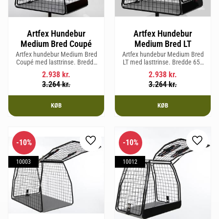
Artfex Hundebur
Artfex Hundebur
Medium Bred Coupé
Medium Bred LT
Artfex hundebur Medium Bred
Artfex hundebur Medium Bred
Coupé med lasttrinse. Bredde
LT med lasttrinse. Bredde 653
653 mm, Højde 675 mm, Dybde
mm, Højde 675 mm, Dybde 830
2.938
kr.
2.938
kr.
830 mm og vægt 19,4 kg.
mm og vægt 20,2 kg.
3.264
kr.
3.264
kr.
KØB
KØB
10
%
10
%
Gem som favorit
Gem so
10003
10012