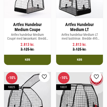
Artfex Hundebur
Artfex Hundebur
Medium Coupe
Medium LT
Artfex hundebur Medium
Artfex hundebur Medium LT
Coupé med læssekant. Bredde
med lasttrinse. Bredde 495
495 mm, højde 675 mm, dybde
mm, Højde 675 mm, Dybde 830
2.813
kr.
2.813
kr.
830 mm og vægt 15,8 kg.
mm og vægt 17 kg.
3.125
kr.
3.125
kr.
KØB
KØB
10
%
10
%
Gem som favorit
Gem so
10025
10031