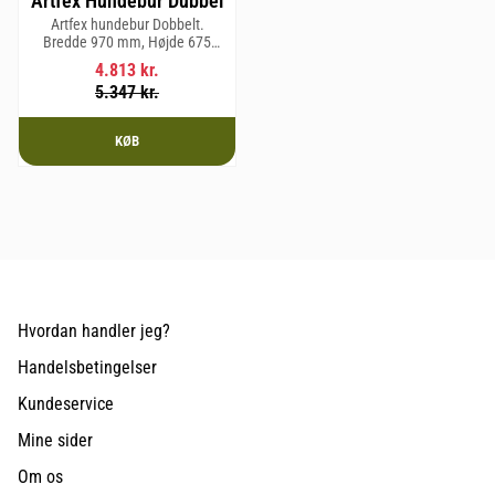
Artfex Hundebur Dubbel
Artfex hundebur Dobbelt.
Bredde 970 mm, Højde 675
mm, Dybde 830 mm og vægt 31
4.813
kr.
kg.
5.347
kr.
KØB
Hvordan handler jeg?
Handelsbetingelser
Kundeservice
Mine sider
Om os