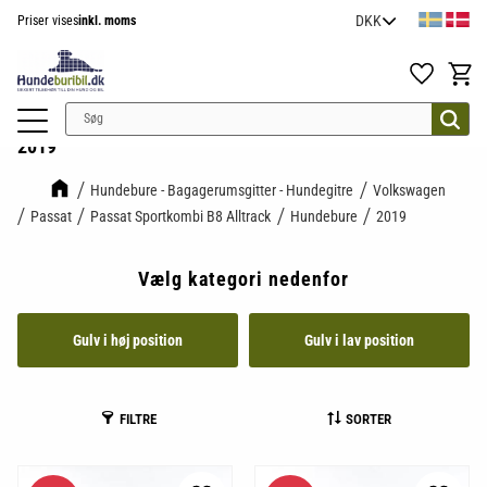
Priser vises
inkl. moms
Menu
Favoritter
Indkøb
2019
Hundebure - Bagagerumsgitter - Hundegitre
Volkswagen
Passat
Passat Sportkombi B8 Alltrack
Hundebure
2019
Vælg kategori nedenfor
Gulv i høj position
Gulv i lav position
FILTRE
SORTER