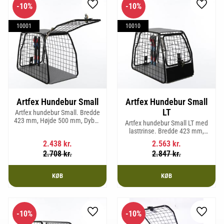
10
%
10
%
Gem som favorit
Gem so
10001
10010
Artfex Hundebur Small
Artfex Hundebur Small
LT
Artfex hundebur Small. Bredde
423 mm, Højde 500 mm, Dybde
Artfex hundebur Small LT med
670 mm og vægt 12,1 kg.
lasttrinse. Bredde 423 mm,
Højde 500 mm, Dybde 670 mm
2.438
kr.
2.563
kr.
og vægt 12,9 kg.
2.708
kr.
2.847
kr.
KØB
KØB
10
%
10
%
Gem som favorit
Gem so