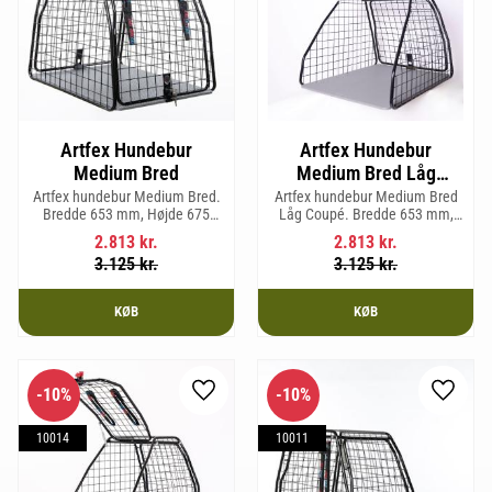
Artfex Hundebur
Artfex Hundebur
Medium Bred
Medium Bred Låg
Coupé
Artfex hundebur Medium Bred.
Artfex hundebur Medium Bred
Bredde 653 mm, Højde 675
Låg Coupé. Bredde 653 mm,
mm, Dybde 830 mm og vægt
Højde 580 mm, Dybde 830 mm
2.813
kr.
2.813
kr.
19,7 kg.
og vægt 17,5 kg.
3.125
kr.
3.125
kr.
KØB
KØB
10
%
10
%
Gem som favorit
Gem so
10014
10011