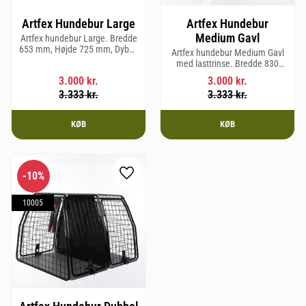
Artfex Hundebur Large
Artfex Hundebur
Medium Gavl
Artfex hundebur Large. Bredde
653 mm, Højde 725 mm, Dybde
Artfex hundebur Medium Gavl
920 mm og vægt 20,6 kg.
med lasttrinse. Bredde 830
mm, Højde 675 mm, Dybde 495
3.000
kr.
3.000
kr.
mm og vægt 20,1 kg.
3.333
kr.
3.333
kr.
KØB
KØB
10
%
Gem som favorit
10005