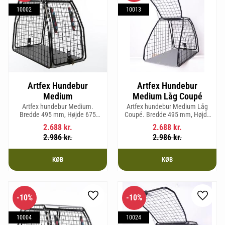
10002
10013
Artfex Hundebur
Artfex Hundebur
Medium
Medium Låg Coupé
Artfex hundebur Medium.
Artfex hundebur Medium Låg
Bredde 495 mm, Højde 675
Coupé. Bredde 495 mm, Højde
mm, Dybde 830 mm og vægt 17
580 mm, Dybde 830 mm og
2.688
kr.
2.688
kr.
kg.
vægt 15,2 kg.
2.986
kr.
2.986
kr.
KØB
KØB
10
%
10
%
Gem som favorit
Gem so
10004
10024