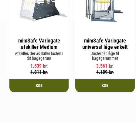
mimSafe Variogate
mimSafe Variogate
afskiller Medium
universal låge enkelt
Afskiller, der adskiller lasten i
Justerbar låge til
dit bagagerum
bagagerummet
1.539
kr.
3.561
kr.
1.811
kr.
4.189
kr.
KØB
KØB