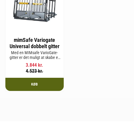
mimSafe Variogate
Universal dobbelt gitter
Med en MIMsafe VarioGate-
gitter er det muligt at skabe et
aflukket område i hele
3.844
kr.
bagagerummet, som kan
4.523
kr.
bruges til transport af hunde
eller gods.
KØB