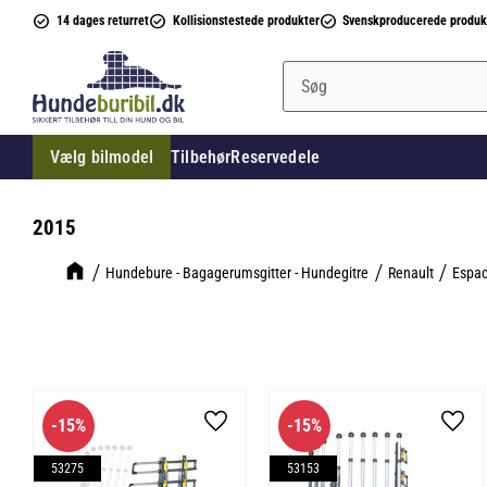
14 dages returret
Kollisionstestede produkter
Svenskproducerede produk
Vælg bilmodel
Tilbehør
Reservedele
2015
Hundebure - Bagagerumsgitter - Hundegitre
Renault
Espa
15
%
15
%
Gem som favorit
Gem 
53275
53153