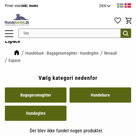
Priser vises
inkl. moms
Menu
Favoritter
Indkøb
Espace
Hundebure - Bagagerumsgitter - Hundegitre
Renault
Espace
Vælg kategori nedenfor
Bagagerumsgitter
Hundebure
Hundegitre
Der blev ikke fundet nogen produkter.