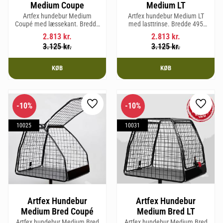
Medium Coupe
Medium LT
Artfex hundebur Medium
Artfex hundebur Medium LT
Coupé med læssekant. Bredde
med lasttrinse. Bredde 495
495 mm, højde 675 mm, dybde
mm, Højde 675 mm, Dybde 830
2.813
kr.
2.813
kr.
830 mm og vægt 15,8 kg.
mm og vægt 17 kg.
3.125
kr.
3.125
kr.
KØB
KØB
10
%
10
%
Gem som favorit
Gem so
10025
10031
Artfex Hundebur
Artfex Hundebur
Medium Bred Coupé
Medium Bred LT
Artfex hundebur Medium Bred
Artfex hundebur Medium Bred