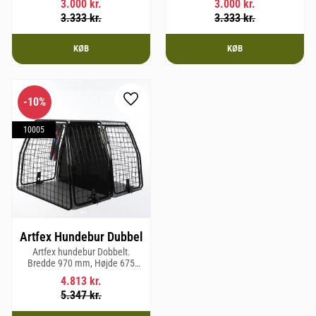
3.000
kr.
3.000
kr.
mm og vægt 20,1 kg.
3.333
kr.
3.333
kr.
KØB
KØB
10
%
Gem som favorit
10005
Artfex Hundebur Dubbel
Artfex hundebur Dobbelt.
Bredde 970 mm, Højde 675
mm, Dybde 830 mm og vægt 31
4.813
kr.
kg.
5.347
kr.