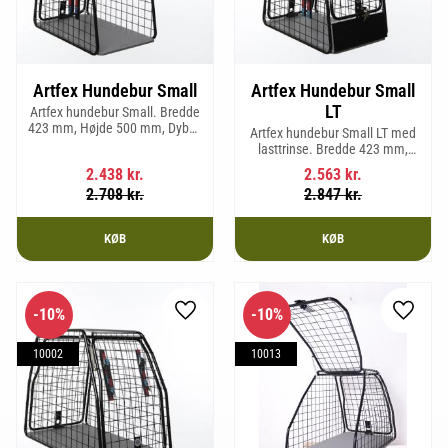
Artfex Hundebur Small
Artfex Hundebur Small
LT
Artfex hundebur Small. Bredde
423 mm, Højde 500 mm, Dybde
Artfex hundebur Small LT med
670 mm og vægt 12,1 kg.
lasttrinse. Bredde 423 mm,
Højde 500 mm, Dybde 670 mm
2.438
kr.
2.563
kr.
og vægt 12,9 kg.
2.708
kr.
2.847
kr.
KØB
KØB
10
%
10
%
Gem som favorit
Gem so
10002
10013