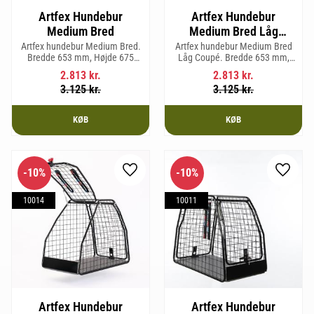
Artfex Hundebur
Artfex Hundebur
Medium Bred
Medium Bred Låg
Coupé
Artfex hundebur Medium Bred.
Artfex hundebur Medium Bred
Bredde 653 mm, Højde 675
Låg Coupé. Bredde 653 mm,
mm, Dybde 830 mm og vægt
Højde 580 mm, Dybde 830 mm
2.813
kr.
2.813
kr.
19,7 kg.
og vægt 17,5 kg.
3.125
kr.
3.125
kr.
KØB
KØB
10
%
10
%
Gem som favorit
Gem so
10014
10011
Artfex Hundebur
Artfex Hundebur