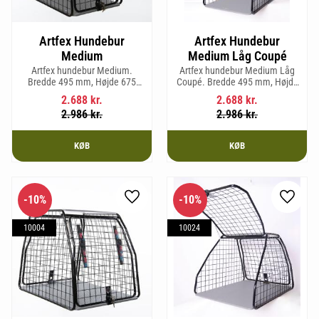
Artfex Hundebur
Artfex Hundebur
Medium
Medium Låg Coupé
Artfex hundebur Medium.
Artfex hundebur Medium Låg
Bredde 495 mm, Højde 675
Coupé. Bredde 495 mm, Højde
mm, Dybde 830 mm og vægt 17
580 mm, Dybde 830 mm og
2.688
kr.
2.688
kr.
kg.
vægt 15,2 kg.
2.986
kr.
2.986
kr.
KØB
KØB
10
%
10
%
Gem som favorit
Gem so
10004
10024