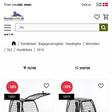
Priser vises
inkl. moms
Menu
Favoritter
Indkøb
2014
Hundebure - Bagagerumsgitter - Hundegitre
Mercedes
GLE
Hundebure
2014
FILTRE
SORTER
10
%
10
%
Gem som favorit
Gem so
10001
10010