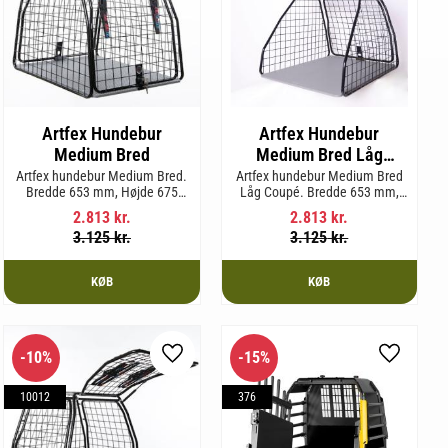
Artfex Hundebur
Artfex Hundebur
Medium Bred
Medium Bred Låg
Coupé
Artfex hundebur Medium Bred.
Artfex hundebur Medium Bred
Bredde 653 mm, Højde 675
Låg Coupé. Bredde 653 mm,
mm, Dybde 830 mm og vægt
Højde 580 mm, Dybde 830 mm
2.813
kr.
2.813
kr.
19,7 kg.
og vægt 17,5 kg.
3.125
kr.
3.125
kr.
KØB
KØB
10
%
15
%
m favorit
Gem som favorit
Gem som 
10012
376