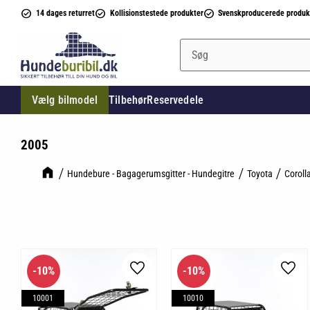
14 dages returret
Kollisionstestede produkter
Svenskproducerede produk
Vælg bilmodel
Tilbehør
Reservedele
2005
Hundebure - Bagagerumsgitter - Hundegitre
Toyota
Coroll
10
%
10
%
Gem som favorit
Gem 
10001
10010