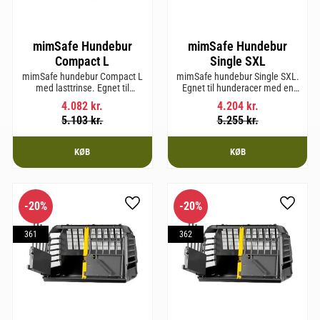
mimSafe Hundebur
mimSafe Hundebur
Compact L
Single SXL
mimSafe hundebur Compact L
mimSafe hundebur Single SXL.
med lasttrinse. Egnet til
Egnet til hunderacer med en
hunderacer med en
skulderhøjde på op til 64 cm.
4.082
kr.
4.204
kr.
skulderhøjde på op til 58 cm.
5.103
kr.
5.255
kr.
KØB
KØB
20
%
20
%
som favorit
Gem som favorit
Gem so
361
362