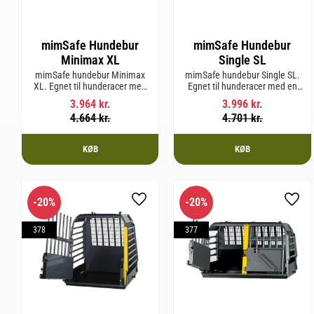
mimSafe Hundebur
mimSafe Hundebur
Minimax XL
Single SL
mimSafe hundebur Minimax
mimSafe hundebur Single SL.
XL. Egnet til hunderacer med
Egnet til hunderacer med en
en skulderhøjde på op til 38
skulderhøjde på op til 58 cm.
3.964
kr.
3.996
kr.
cm.
4.664
kr.
4.701
kr.
KØB
KØB
20
%
20
%
Gem som favorit
Gem 
378
377