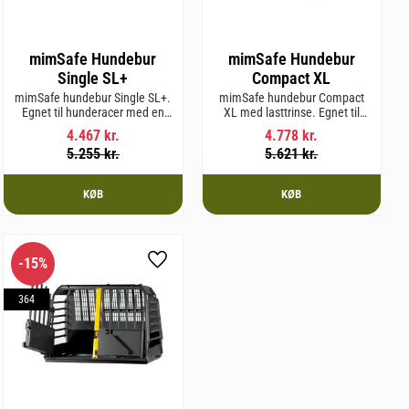
mimSafe Hundebur
mimSafe Hundebur
Single SL+
Compact XL
mimSafe hundebur Single SL+.
mimSafe hundebur Compact
Egnet til hunderacer med en
XL med lasttrinse. Egnet til
skulderhøjde på op til 62 cm.
hunderacer med en
4.467
kr.
4.778
kr.
skulderhøjde på op til 58 cm.
5.255
kr.
5.621
kr.
KØB
KØB
15
%
m favorit
Gem som favorit
364