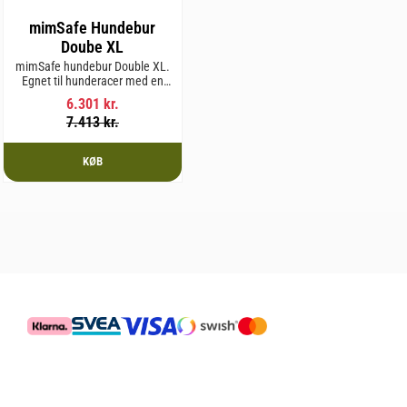
mimSafe Hundebur
Doube XL
mimSafe hundebur Double XL.
Egnet til hunderacer med en
skulderhøjde på op til 64 cm.
6.301
kr.
7.413
kr.
KØB