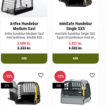
Artfex Hundebur
mimSafe Hundebur
Medium Gavl
Single SXS
Artfex hundebur Medium Gavl
mimSafe hundebur Single SXS.
med lasttrinse. Bredde 830
Egnet til hunderacer med en
mm, Højde 675 mm, Dybde 495
skulderhøjde på op til 52 cm.
3.000
kr.
3.827
kr.
mm og vægt 20,1 kg.
3.333
kr.
4.502
kr.
KØB
KØB
15
%
15
%
m favorit
Gem som favorit
Gem som 
379
368