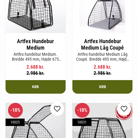
Artfex Hundebur
Artfex Hundebur
Medium
Medium Låg Coupé
Artfex hundebur Medium.
Artfex hundebur Medium Låg
Bredde 495 mm, Højde 675
Coupé. Bredde 495 mm, Højde
mm, Dybde 830 mm og vægt
580 mm, Dybde 830 mm og
2.688
kr.
2.688
kr.
17 kg.
vægt 15,2 kg.
2.986
kr.
2.986
kr.
KØB
KØB
10
%
10
%
som favorit
Gem som favorit
Gem so
10025
10031