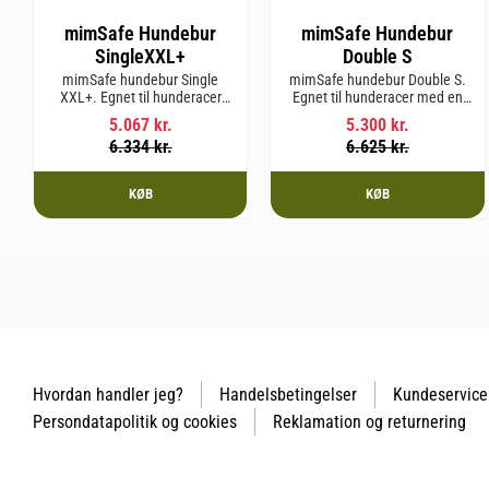
mimSafe Hundebur
mimSafe Hundebur
SingleXXL+
Double S
mimSafe hundebur Single
mimSafe hundebur Double S.
XXL+. Egnet til hunderacer
Egnet til hunderacer med en
med en skulderhøjde på op til
skulderhøjde på op til 52 cm.
5.067
kr.
5.300
kr.
71 cm.
6.334
kr.
6.625
kr.
KØB
KØB
Hvordan handler jeg?
Handelsbetingelser
Kundeservice
Persondatapolitik og cookies
Reklamation og returnering