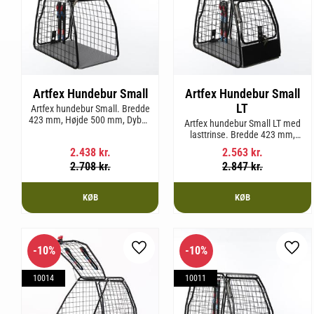
Artfex Hundebur Small
Artfex Hundebur Small
LT
Artfex hundebur Small. Bredde
423 mm, Højde 500 mm, Dybde
Artfex hundebur Small LT med
670 mm og vægt 12,1 kg.
lasttrinse. Bredde 423 mm,
Højde 500 mm, Dybde 670 mm
2.438
kr.
2.563
kr.
og vægt 12,9 kg.
2.708
kr.
2.847
kr.
KØB
KØB
10
%
10
%
Gem som favorit
Gem 
10014
10011