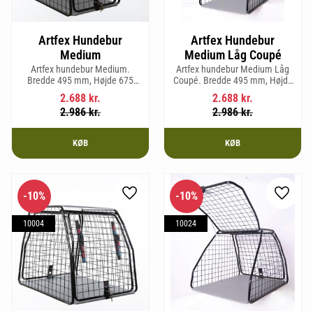
Artfex Hundebur
Artfex Hundebur
Medium
Medium Låg Coupé
Artfex hundebur Medium.
Artfex hundebur Medium Låg
Bredde 495 mm, Højde 675
Coupé. Bredde 495 mm, Højde
mm, Dybde 830 mm og vægt 17
580 mm, Dybde 830 mm og
2.688
kr.
2.688
kr.
kg.
vægt 15,2 kg.
2.986
kr.
2.986
kr.
KØB
KØB
10
%
10
%
Gem som favorit
Gem so
10004
10024