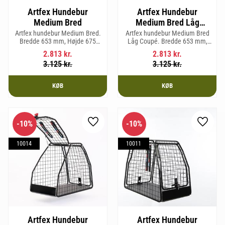
Artfex Hundebur
Artfex Hundebur
Medium Bred
Medium Bred Låg
Coupé
Artfex hundebur Medium Bred.
Artfex hundebur Medium Bred
Bredde 653 mm, Højde 675
Låg Coupé. Bredde 653 mm,
mm, Dybde 830 mm og vægt
Højde 580 mm, Dybde 830 mm
2.813
kr.
2.813
kr.
19,7 kg.
og vægt 17,5 kg.
3.125
kr.
3.125
kr.
KØB
KØB
10
%
10
%
Gem som favorit
Gem so
10014
10011
Artfex Hundebur
Artfex Hundebur