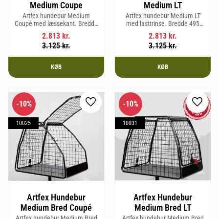
Medium Coupe
Medium LT
Artfex hundebur Medium
Artfex hundebur Medium LT
Coupé med læssekant. Bredde
med lasttrinse. Bredde 495
495 mm, højde 675 mm, dybde
mm, Højde 675 mm, Dybde 830
2.813
kr.
2.813
kr.
830 mm og vægt 15,8 kg.
mm og vægt 17 kg.
3.125
kr.
3.125
kr.
KØB
KØB
10
%
10
%
Gem som favorit
Gem so
10025
10031
Artfex Hundebur
Artfex Hundebur
Medium Bred Coupé
Medium Bred LT
Artfex hundebur Medium Bred
Artfex hundebur Medium Bred