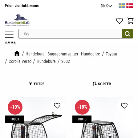
Priser vises
inkl. moms
Menu
Favoritter
Indkøb
2002
Hundebure - Bagagerumsgitter - Hundegitre
Toyota
Corolla Verso
Hundebure
2002
FILTRE
SORTER
10
%
10
%
Gem som favorit
Gem so
10001
10010