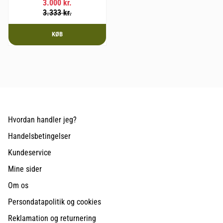
3.000
kr.
mm og vægt 20,1 kg.
3.333
kr.
KØB
Hvordan handler jeg?
Handelsbetingelser
Kundeservice
Mine sider
Om os
Persondatapolitik og cookies
Reklamation og returnering