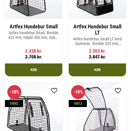
Artfex Hundebur Small
Artfex Hundebur Small
LT
Artfex hundebur Small. Bredde
423 mm, Højde 500 mm, Dybde
Artfex hundebur Small LT med
670 mm og vægt 12,1 kg.
lasttrinse. Bredde 423 mm,
Højde 500 mm, Dybde 670 mm
2.438
kr.
2.563
kr.
og vægt 12,9 kg.
2.708
kr.
2.847
kr.
KØB
KØB
10
%
10
%
Gem som favorit
Gem so
10002
10013