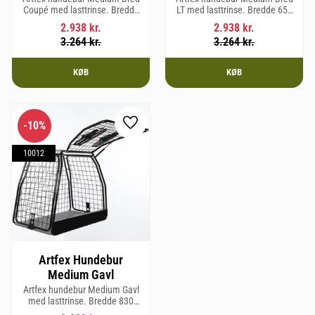
Coupé med lasttrinse. Bredde
LT med lasttrinse. Bredde 653
653 mm, Højde 675 mm, Dybde
mm, Højde 675 mm, Dybde 830
2.938
kr.
2.938
kr.
830 mm og vægt 19,4 kg.
mm og vægt 20,2 kg.
3.264
kr.
3.264
kr.
KØB
KØB
10
%
Gem som favorit
10012
Artfex Hundebur
Medium Gavl
Artfex hundebur Medium Gavl
med lasttrinse. Bredde 830
mm, Højde 675 mm, Dybde 495