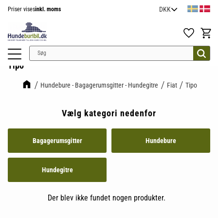
Priser vises
inkl. moms
Menu
Favoritter
Indkøb
Tipo
Hundebure - Bagagerumsgitter - Hundegitre
Fiat
Tipo
Vælg kategori nedenfor
Bagagerumsgitter
Hundebure
Hundegitre
Der blev ikke fundet nogen produkter.