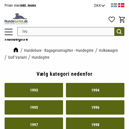
Priser vises
inkl. moms
Menu
Favoritter
Indkøb
Hundegitre
Hundebure - Bagagerumsgitter - Hundegitre
Volkswagen
Golf Variant
Hundegitre
Vælg kategori nedenfor
1993
1994
1995
1996
1997
1998