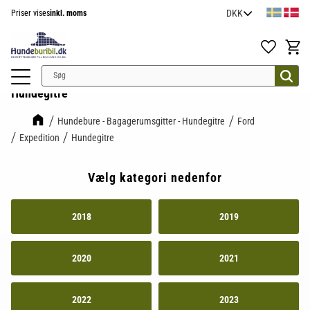
Priser vises
inkl. moms
Menu
Favoritter
Indkøb
Hundegitre
Hundebure - Bagagerumsgitter - Hundegitre
Ford
Expedition
Hundegitre
Vælg kategori nedenfor
2018
2019
2020
2021
2022
2023