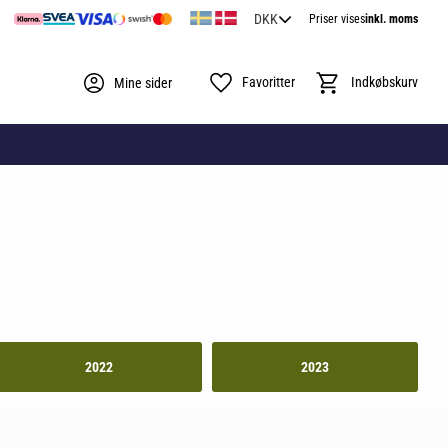
Priser vises
inkl. moms
Favoritter
Indkøbskurv
Mine sider
2022
2023