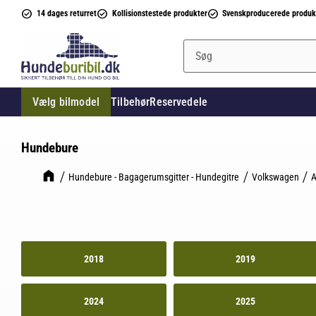
14 dages returret
Kollisionstestede produkter
Svenskproducerede produk
Vælg bilmodel
Tilbehør
Reservedele
Hundebure
Hundebure - Bagagerumsgitter - Hundegitre
Volkswagen
A
2018
2019
2024
2025