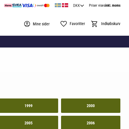
Priser vises
inkl. moms
Favoritter
Indkøbskurv
Mine sider
1999
2000
2005
2006