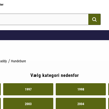
ter
addy
Hundebure
Vælg kategori nedenfor
1997
1998
2003
2004