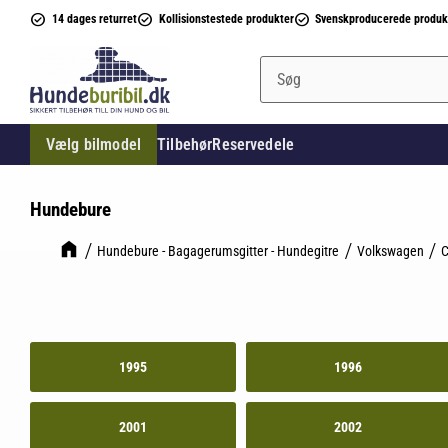
14 dages returret
Kollisionstestede produkter
Svenskproducerede produk
Vælg bilmodel
Tilbehør
Reservedele
Hundebure
Hundebure - Bagagerumsgitter - Hundegitre
Volkswagen
C
1995
1996
2001
2002