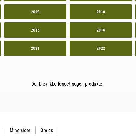
2009
2010
2015
2016
2021
2022
Der blev ikke fundet nogen produkter.
Mine sider
Om os