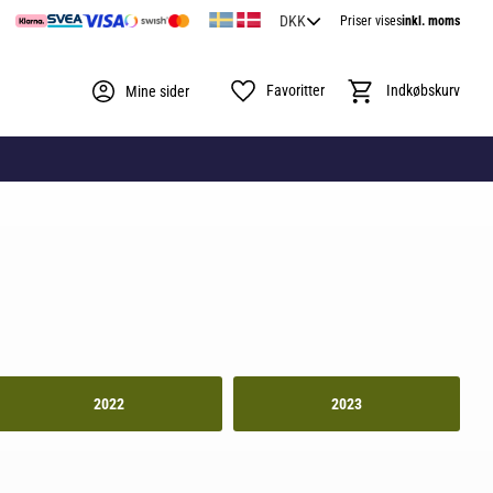
Priser vises
inkl. moms
Favoritter
Indkøbskurv
Mine sider
2022
2023