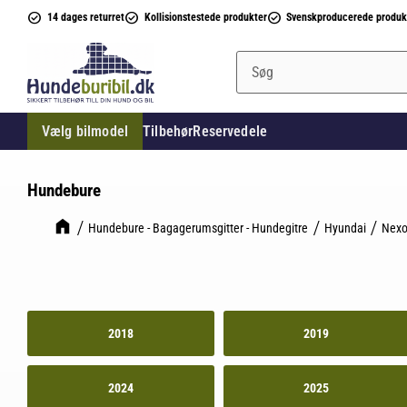
14 dages returret
Kollisionstestede produkter
Svenskproducerede produk
Vælg bilmodel
Tilbehør
Reservedele
Hundebure
Hundebure - Bagagerumsgitter - Hundegitre
Hyundai
Nex
2018
2019
2024
2025