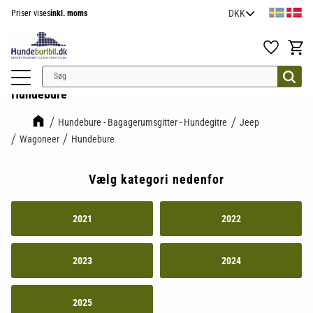
Priser vises
inkl. moms
Menu
Favoritter
Indkøb
Hundebure
Hundebure - Bagagerumsgitter - Hundegitre
Jeep
Wagoneer
Hundebure
Vælg kategori nedenfor
2021
2022
2023
2024
2025