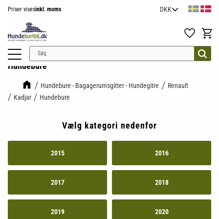
Priser vises
inkl. moms
Menu
Favoritter
Indkøb
Hundebure
Hundebure - Bagagerumsgitter - Hundegitre
Renault
Kadjar
Hundebure
Vælg kategori nedenfor
2015
2016
2017
2018
2019
2020