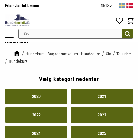
Priser vises
inkl. moms
Menu
Favoritter
Indkøb
Hundebure
Hundebure - Bagagerumsgitter - Hundegitre
Kia
Telluride
Hundebure
Vælg kategori nedenfor
2020
2021
2022
2023
2024
2025