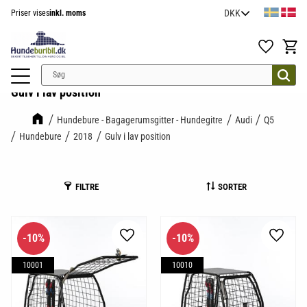
Priser vises
inkl. moms
Menu
Favoritter
Indkøb
Gulv i lav position
Hundebure - Bagagerumsgitter - Hundegitre
Audi
Q5
Hundebure
2018
Gulv i lav position
FILTRE
SORTER
10
%
10
%
Gem som favorit
Gem so
10001
10010