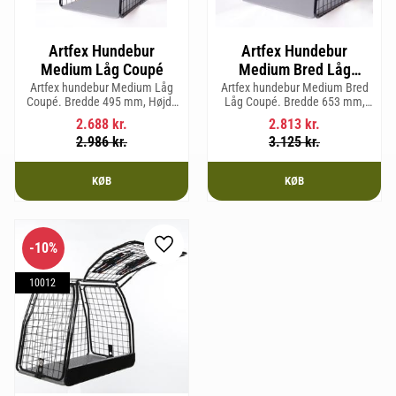
Artfex Hundebur
Artfex Hundebur
Medium Låg Coupé
Medium Bred Låg
Coupé
Artfex hundebur Medium Låg
Artfex hundebur Medium Bred
Coupé. Bredde 495 mm, Højde
Låg Coupé. Bredde 653 mm,
580 mm, Dybde 830 mm og
Højde 580 mm, Dybde 830 mm
2.688
kr.
2.813
kr.
vægt 15,2 kg.
og vægt 17,5 kg.
2.986
kr.
3.125
kr.
KØB
KØB
10
%
Gem som favorit
10012