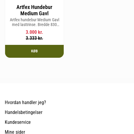
Artfex Hundebur
Medium Gavl
Artfex hundebur Medium Gavl
med lasttrinse. Bredde 830
mm, Højde 675 mm, Dybde 495
3.000
kr.
mm og vægt 20,1 kg.
3.333
kr.
KØB
Hvordan handler jeg?
Handelsbetingelser
Kundeservice
Mine sider