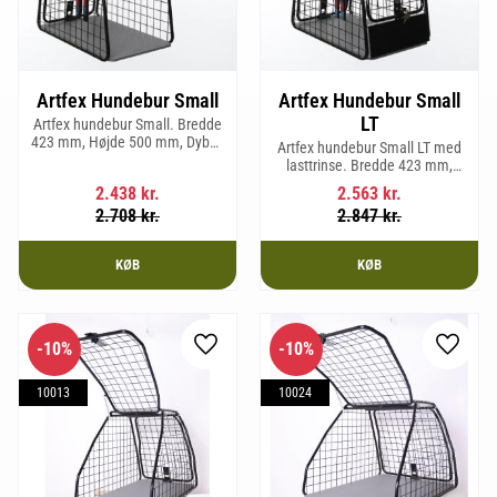
Artfex Hundebur Small
Artfex Hundebur Small
LT
Artfex hundebur Small. Bredde
423 mm, Højde 500 mm, Dybde
Artfex hundebur Small LT med
670 mm og vægt 12,1 kg.
lasttrinse. Bredde 423 mm,
Højde 500 mm, Dybde 670 mm
2.438
kr.
2.563
kr.
og vægt 12,9 kg.
2.708
kr.
2.847
kr.
KØB
KØB
10
%
10
%
Gem som favorit
Gem so
10013
10024