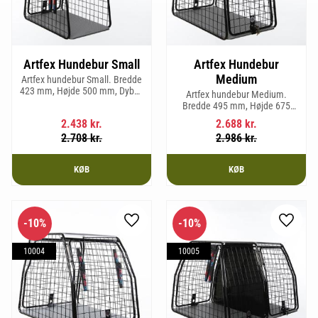
Artfex Hundebur Small
Artfex Hundebur
Medium
Artfex hundebur Small. Bredde
423 mm, Højde 500 mm, Dybde
Artfex hundebur Medium.
670 mm og vægt 12,1 kg.
Bredde 495 mm, Højde 675
mm, Dybde 830 mm og vægt 17
2.438
kr.
2.688
kr.
kg.
2.708
kr.
2.986
kr.
KØB
KØB
10
%
10
%
Gem som favorit
Gem so
10004
10005