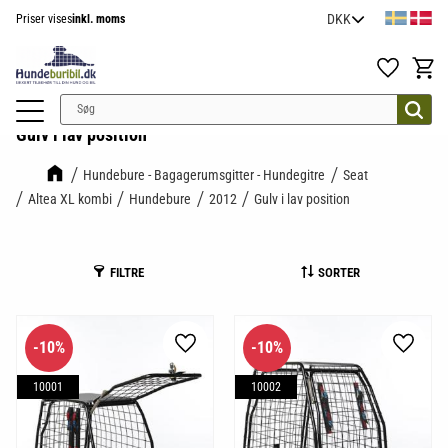
Priser vises
inkl. moms
Menu
Favoritter
Indkøb
Gulv i lav position
Hundebure - Bagagerumsgitter - Hundegitre
Seat
Altea XL kombi
Hundebure
2012
Gulv i lav position
FILTRE
SORTER
10
%
10
%
Gem som favorit
Gem so
10001
10002