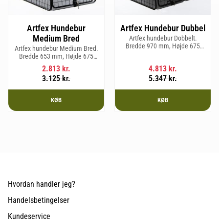
Artfex Hundebur
Artfex Hundebur Dubbel
Medium Bred
Artfex hundebur Dobbelt.
Bredde 970 mm, Højde 675
Artfex hundebur Medium Bred.
mm, Dybde 830 mm og vægt 31
Bredde 653 mm, Højde 675
kg.
mm, Dybde 830 mm og vægt
2.813
kr.
4.813
kr.
19,7 kg.
3.125
kr.
5.347
kr.
KØB
KØB
Hvordan handler jeg?
Handelsbetingelser
Kundeservice