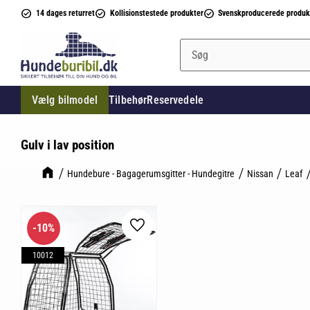
14 dages returret
Kollisionstestede produkter
Svenskproducerede produk
Vælg bilmodel
Tilbehør
Reservedele
Gulv i lav position
Hundebure - Bagagerumsgitter - Hundegitre
Nissan
Leaf
10
%
Gem som favorit
10012