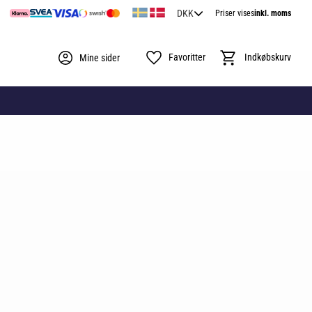
Priser vises
inkl. moms
Favoritter
Indkøbskurv
Mine sider