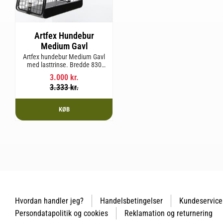
Artfex Hundebur
Medium Gavl
Artfex hundebur Medium Gavl
med lasttrinse. Bredde 830
mm, Højde 675 mm, Dybde 495
3.000
kr.
mm og vægt 20,1 kg.
3.333
kr.
KØB
Hvordan handler jeg?
Handelsbetingelser
Kundeservice
Persondatapolitik og cookies
Reklamation og returnering