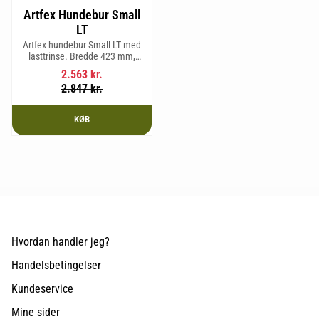
Artfex Hundebur Small
LT
Artfex hundebur Small LT med
lasttrinse. Bredde 423 mm,
Højde 500 mm, Dybde 670 mm
2.563
kr.
og vægt 12,9 kg.
2.847
kr.
KØB
Hvordan handler jeg?
Handelsbetingelser
Kundeservice
Mine sider