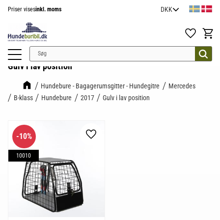
Priser vises
inkl. moms
Menu
Favoritter
Indkøb
Gulv i lav position
Hundebure - Bagagerumsgitter - Hundegitre
Mercedes
B-klass
Hundebure
2017
Gulv i lav position
10
%
Gem som favorit
10010