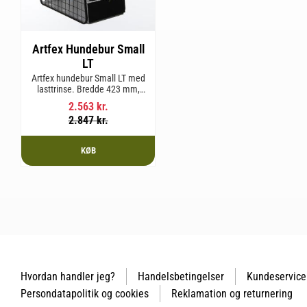
Artfex Hundebur Small
LT
Artfex hundebur Small LT med
lasttrinse. Bredde 423 mm,
Højde 500 mm, Dybde 670 mm
2.563
kr.
og vægt 12,9 kg.
2.847
kr.
KØB
Hvordan handler jeg?
Handelsbetingelser
Kundeservice
Persondatapolitik og cookies
Reklamation og returnering