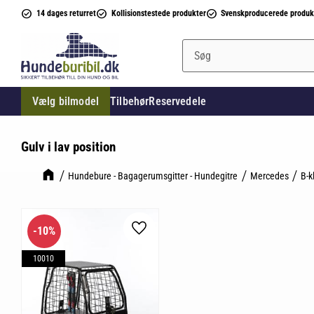
14 dages returret
Kollisionstestede produkter
Svenskproducerede produk
Vælg bilmodel
Tilbehør
Reservedele
Gulv i lav position
Hundebure - Bagagerumsgitter - Hundegitre
Mercedes
B-k
10
%
Gem som favorit
10010