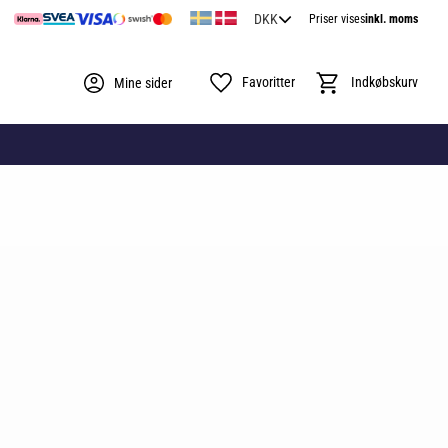
Priser vises
inkl. moms
Favoritter
Indkøbskurv
Mine sider