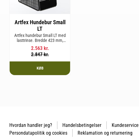
Artfex Hundebur Small
LT
Artfex hundebur Small LT med
lasttrinse. Bredde 423 mm,
Højde 500 mm, Dybde 670 mm
2.563
kr.
og vægt 12,9 kg.
2.847
kr.
KØB
Hvordan handler jeg?
Handelsbetingelser
Kundeservice
Persondatapolitik og cookies
Reklamation og returnering