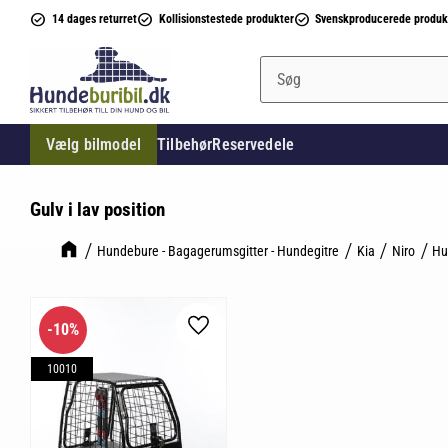
14 dages returret
Kollisionstestede produkter
Svenskproducerede produk
Vælg bilmodel
Tilbehør
Reservedele
Gulv i lav position
Hundebure - Bagagerumsgitter - Hundegitre
Kia
Niro
Hu
10
%
Gem som favorit
10010