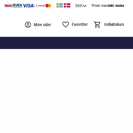
Priser vises
inkl. moms
Favoritter
Indkøbskurv
Mine sider