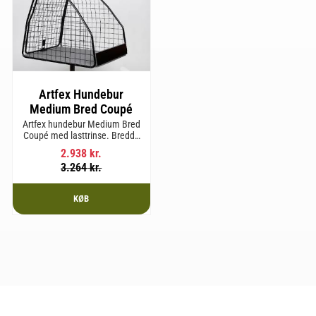
Artfex Hundebur
Medium Bred Coupé
Artfex hundebur Medium Bred
Coupé med lasttrinse. Bredde
653 mm, Højde 675 mm, Dybde
2.938
kr.
830 mm og vægt 19,4 kg.
3.264
kr.
KØB