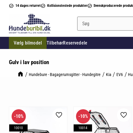
14 dages returret
Kollisionstestede produkter
Svenskproducerede produk
Vælg bilmodel
Tilbehør
Reservedele
Gulv i lav position
Hundebure - Bagagerumsgitter - Hundegitre
Kia
EV6
Hu
10
%
10
%
Gem som favorit
Gem 
10010
10014