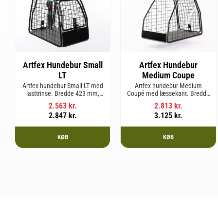
Artfex Hundebur Small
Artfex Hundebur
LT
Medium Coupe
Artfex hundebur Small LT med
Artfex hundebur Medium
lasttrinse. Bredde 423 mm,
Coupé med læssekant. Bredde
Højde 500 mm, Dybde 670 mm
495 mm, højde 675 mm, dybde
2.563
kr.
2.813
kr.
og vægt 12,9 kg.
830 mm og vægt 15,8 kg.
2.847
kr.
3.125
kr.
KØB
KØB