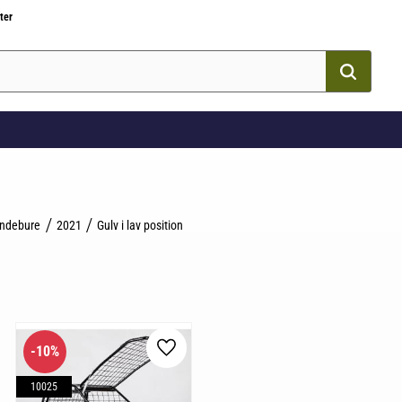
ter
ndebure
2021
Gulv i lav position
10
%
som favorit
Gem som favorit
10025