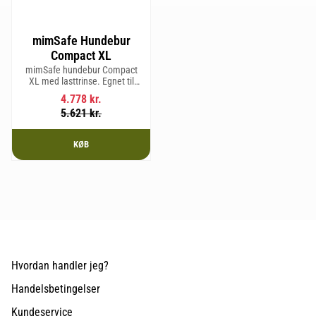
mimSafe Hundebur
Compact XL
mimSafe hundebur Compact
XL med lasttrinse. Egnet til
hunderacer med en
4.778
kr.
skulderhøjde på op til 58 cm.
5.621
kr.
KØB
Hvordan handler jeg?
Handelsbetingelser
Kundeservice