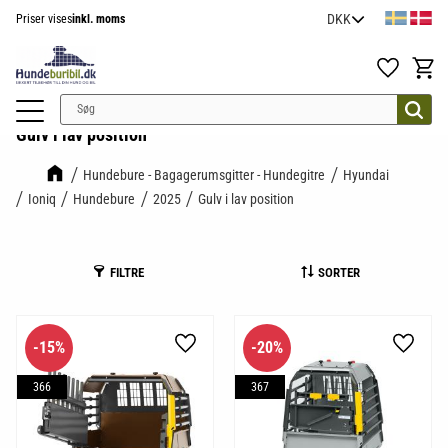
Priser vises
inkl. moms
Menu
Favoritter
Indkøb
Gulv i lav position
Hundebure - Bagagerumsgitter - Hundegitre
Hyundai
Ioniq
Hundebure
2025
Gulv i lav position
FILTRE
SORTER
15
%
20
%
Gem som favorit
Gem so
366
367