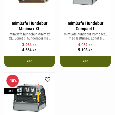
mimSafe Hundebur
mimSafe Hundebur
Minimax XL
Compact L
mimSafe hundebur Minimax
mimSafe hundebur Compact L
XL. Egnet til hunderacer med
med lasttrinse. Egnet til
en skulderhøjde på op til 38 cm.
hunderacer med en
3.964
kr.
4.082
kr.
skulderhøjde på op til 58 cm.
4.664
kr.
5.103
kr.
KØB
KØB
15
%
Gem som favorit
368