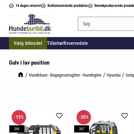
14 dages returret
Kollisionstestede produkter
Svenskproducerede produk
Vælg bilmodel
Tilbehør
Reservedele
Gulv i lav position
Hundebure - Bagagerumsgitter - Hundegitre
Hyundai
Ioniq
15
%
20
%
Gem som favorit
Gem 
366
367