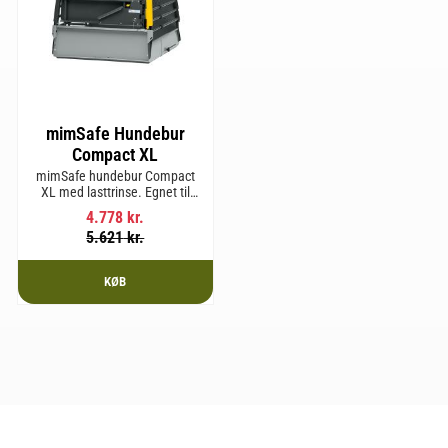
mimSafe Hundebur
Compact XL
mimSafe hundebur Compact
XL med lasttrinse. Egnet til
hunderacer med en
4.778
kr.
skulderhøjde på op til 58 cm.
5.621
kr.
KØB