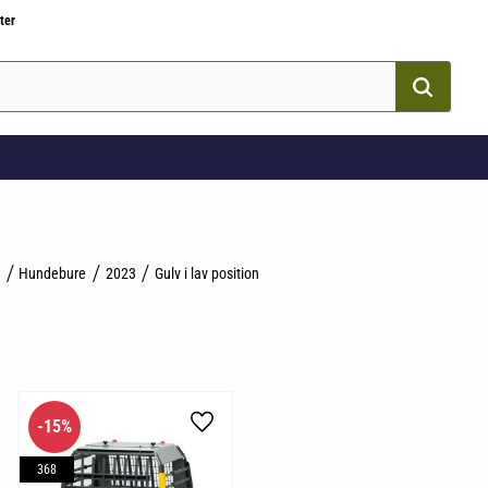
ter
Hundebure
2023
Gulv i lav position
15
%
som favorit
Gem som favorit
368