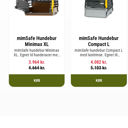
mimSafe Hundebur
mimSafe Hundebur
Minimax XL
Compact L
mimSafe hundebur Minimax
mimSafe hundebur Compact L
XL. Egnet til hunderacer med
med lasttrinse. Egnet til
en skulderhøjde på op til 38
hunderacer med en
3.964
kr.
4.082
kr.
cm.
skulderhøjde på op til 58 cm.
4.664
kr.
5.103
kr.
KØB
KØB