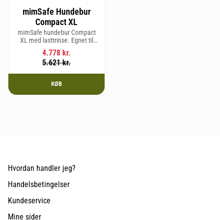
mimSafe Hundebur
Compact XL
mimSafe hundebur Compact
XL med lasttrinse. Egnet til
hunderacer med en
4.778
kr.
skulderhøjde på op til 58 cm.
5.621
kr.
KØB
Hvordan handler jeg?
Handelsbetingelser
Kundeservice
Mine sider