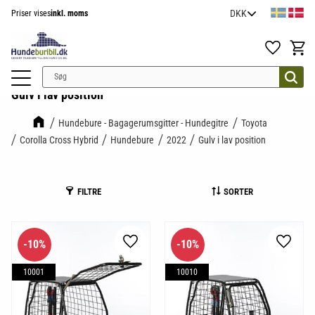
Priser vises
inkl. moms
Menu
Favoritter
Indkøb
Gulv i lav position
Hundebure - Bagagerumsgitter - Hundegitre
Toyota
Corolla Cross Hybrid
Hundebure
2022
Gulv i lav position
FILTRE
SORTER
10
%
10
%
Gem som favorit
Gem so
10001
10010