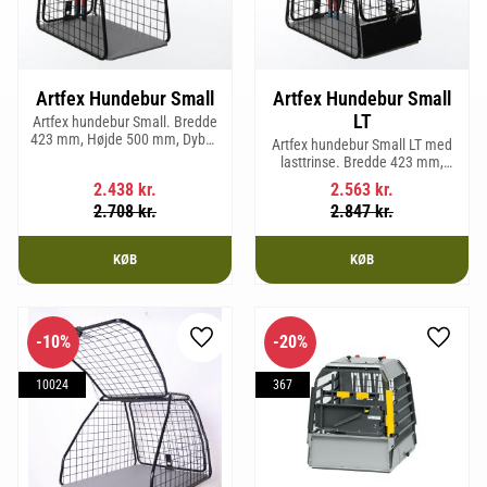
Artfex Hundebur Small
Artfex Hundebur Small
LT
Artfex hundebur Small. Bredde
423 mm, Højde 500 mm, Dybde
Artfex hundebur Small LT med
670 mm og vægt 12,1 kg.
lasttrinse. Bredde 423 mm,
Højde 500 mm, Dybde 670 mm
2.438
kr.
2.563
kr.
og vægt 12,9 kg.
2.708
kr.
2.847
kr.
KØB
KØB
10
%
20
%
Gem som favorit
Gem so
10024
367