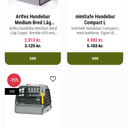
Artfex Hundebur
mimSafe Hundebur
Medium Bred Låg
Compact L
Coupé
Artfex hundebur Medium Bred
mimSafe hundebur Compact L
Låg Coupé. Bredde 653 mm,
med lasttrinse. Egnet til
Højde 580 mm, Dybde 830 mm
hunderacer med en
2.813
kr.
4.082
kr.
og vægt 17,5 kg.
skulderhøjde på op til 58 cm.
3.125
kr.
5.103
kr.
KØB
KØB
15
%
Gem som favorit
368