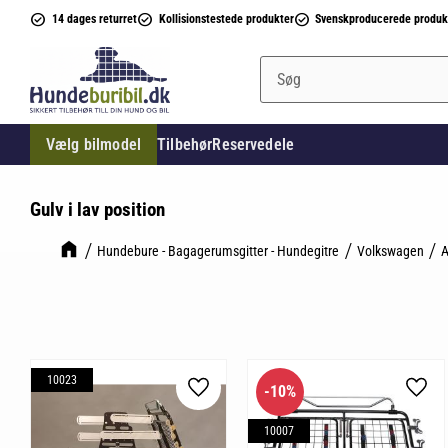
14 dages returret
Kollisionstestede produkter
Svenskproducerede produk
Vælg bilmodel
Tilbehør
Reservedele
Gulv i lav position
Hundebure - Bagagerumsgitter - Hundegitre
Volkswagen
A
10023
10
%
Gem som favorit
Gem 
10007