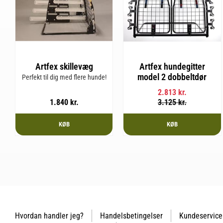
Artfex skillevæg
Artfex hundegitter
model 2 dobbeltdør
Perfekt til dig med flere hunde!
2.813
kr.
1.840
kr.
3.125
kr.
KØB
KØB
Hvordan handler jeg?
Handelsbetingelser
Kundeservice