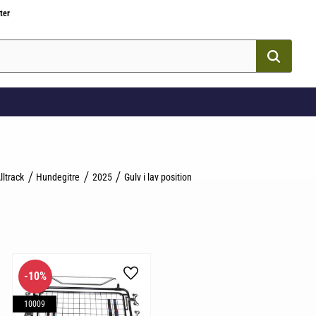
ter
lltrack
Hundegitre
2025
Gulv i lav position
10
%
som favorit
Gem som favorit
10009