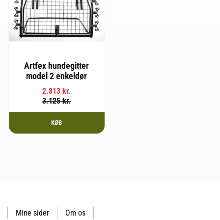
Artfex hundegitter
model 2 enkeldør
2.813
kr.
3.125
kr.
KØB
Mine sider
Om os