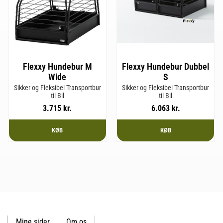
Flexxy Hundebur M
Flexxy Hundebur Dubbel
Wide
S
Sikker og Fleksibel Transportbur
Sikker og Fleksibel Transportbur
til Bil
til Bil
3.715
kr.
6.063
kr.
KØB
KØB
Mine sider
Om os