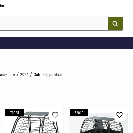
ter
undebure
2024
Gulv i høj position
70025
72010
som favorit
Gem som favorit
Gem so