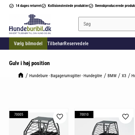
14 dages returret
Kollisionstestede produkter
Svenskproducerede produk
Vælg bilmodel
Tilbehør
Reservedele
Gulv i høj position
Hundebure - Bagagerumsgitter - Hundegitre
BMW
X3
H
70005
70010
Gem som favorit
Gem 