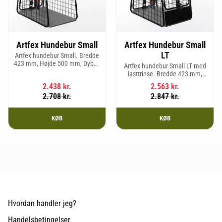
Artfex Hundebur Small
Artfex Hundebur Small
LT
Artfex hundebur Small. Bredde
423 mm, Højde 500 mm, Dybde
Artfex hundebur Small LT med
670 mm og vægt 12,1 kg.
lasttrinse. Bredde 423 mm,
Højde 500 mm, Dybde 670 mm
2.438
kr.
2.563
kr.
og vægt 12,9 kg.
2.708
kr.
2.847
kr.
KØB
KØB
Hvordan handler jeg?
Handelsbetingelser