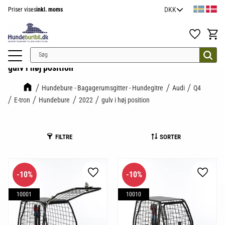
Priser vises
inkl. moms
Menu
Favoritter
Indkøb
gulv i høj position
Hundebure - Bagagerumsgitter - Hundegitre
Audi
Q4
E-tron
Hundebure
2022
gulv i høj position
FILTRE
SORTER
10
%
10
%
Gem som favorit
Gem so
10001
10010