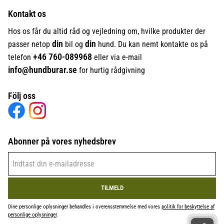
Kontakt os
Hos os får du altid råd og vejledning om, hvilke produkter der
din
din
passer netop
bil og
hund. Du kan nemt kontakte os på
+46
760-089968
telefon
eller via e-mail
info@hundburar.se
for hurtig rådgivning
Följ oss
Abonner på vores nyhedsbrev
TILMELD
Dine personlige oplysninger behandles i overensstemmelse med vores
politik for beskyttelse af
personlige oplysninger
.