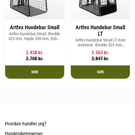
Artfex Hundebur Small
Artfex Hundebur Small
LT
Artfex hundebur Small. Bredde
423 mm, Højde 500 mm, Dybde
Artfex hundebur Small LT med
670 mm og vægt 12,1 kg.
lasttrinse. Bredde 423 mm,
Højde 500 mm, Dybde 670 mm
2.438
kr.
2.563
kr.
og vægt 12,9 kg.
2.708
kr.
2.847
kr.
KØB
KØB
Hvordan handler jeg?
Handelsbetingelser