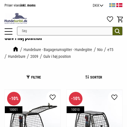
Priser vises
inkl. moms
Menu
Favoritter
Indkøb
Gulv i høj position
Hundebure - Bagagerumsgitter - Hundegitre
Nio
eT5
Hundebure
2009
Gulv i høj position
FILTRE
SORTER
10
%
10
%
Gem som favorit
Gem so
10001
10010