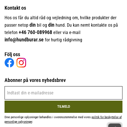
Kontakt os
Hos os får du altid råd og vejledning om, hvilke produkter der
din
din
passer netop
bil og
hund. Du kan nemt kontakte os på
+46
760-089968
telefon
eller via e-mail
info@hundburar.se
for hurtig rådgivning
Följ oss
Abonner på vores nyhedsbrev
TILMELD
Dine personlige oplysninger behandles i overensstemmelse med vores
politik for beskyttelse af
personlige oplysninger
.