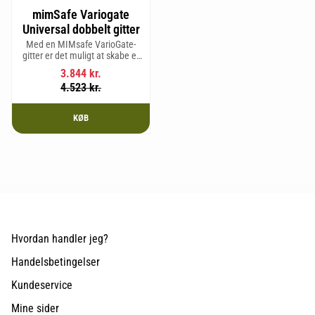
mimSafe Variogate
Universal dobbelt gitter
Med en MIMsafe VarioGate-
gitter er det muligt at skabe et
aflukket område i hele
3.844
kr.
bagagerummet, som kan
4.523
kr.
bruges til transport af hunde
eller gods.
KØB
Hvordan handler jeg?
Handelsbetingelser
Kundeservice
Mine sider