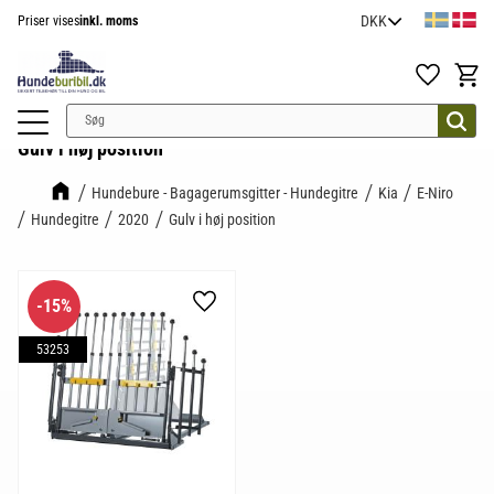
Priser vises
inkl. moms
Menu
Favoritter
Indkøb
Gulv i høj position
Hundebure - Bagagerumsgitter - Hundegitre
Kia
E-Niro
Hundegitre
2020
Gulv i høj position
15
%
Gem som favorit
53253