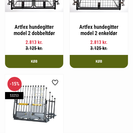
Artfex hundegitter
Artfex hundegitter
model 2 dobbeltdør
model 2 enkeldør
2.813
kr.
2.813
kr.
3.125
kr.
3.125
kr.
KØB
KØB
15
%
Gem som favorit
53253