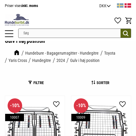
Priser vises
inkl. moms
Menu
Favoritter
Indkøb
Gulv i høj position
Hundebure - Bagagerumsgitter - Hundegitre
Toyota
Yaris Cross
Hundegitre
2024
Gulv i høj position
FILTRE
SORTER
10
%
10
%
Gem som favorit
Gem so
10007
10009