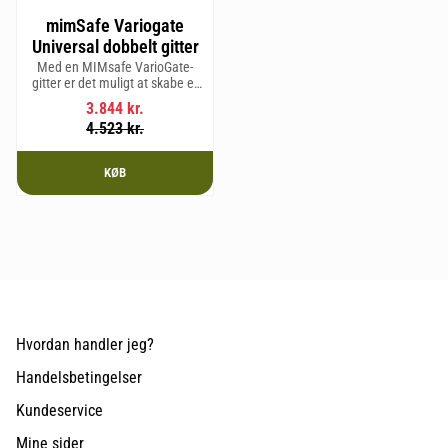
mimSafe Variogate
Universal dobbelt gitter
Med en MIMsafe VarioGate-
gitter er det muligt at skabe et
aflukket område i hele
3.844
kr.
bagagerummet, som kan
4.523
kr.
bruges til transport af hunde
eller gods.
KØB
Hvordan handler jeg?
Handelsbetingelser
Kundeservice
Mine sider