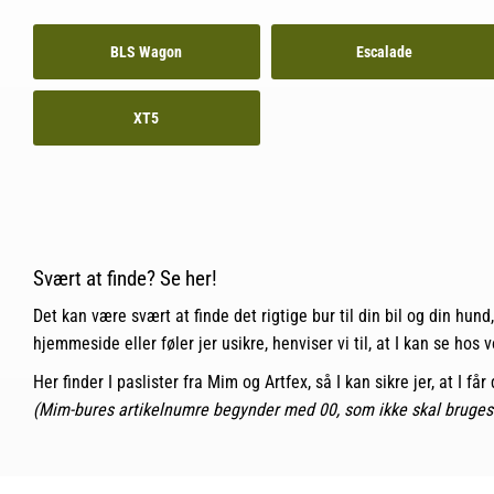
BLS Wagon
Escalade
XT5
Svært at finde? Se her!
Det kan være svært at finde det rigtige bur til din bil og din hund
hjemmeside eller føler jer usikre, henviser vi til, at I kan se hos 
Her finder I paslister fra
Mim
og
Artfex
, så I kan sikre jer, at I f
(Mim-bures artikelnumre begynder med 00, som ikke skal bruges v