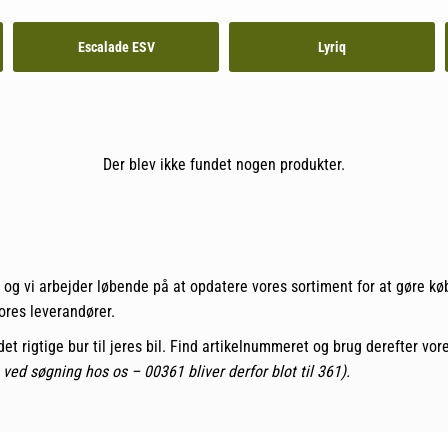
Escalade ESV
Lyriq
Der blev ikke fundet nogen produkter.
, og vi arbejder løbende på at opdatere vores sortiment for at gøre købe
vores leverandører.
år det rigtige bur til jeres bil. Find artikelnummeret og brug derefter vo
ed søgning hos os – 00361 bliver derfor blot til 361).