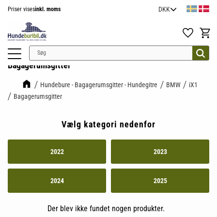
Priser vises
inkl. moms
Menu
Favoritter
Indkøb
Bagagerumsgitter
Hundebure - Bagagerumsgitter - Hundegitre
BMW
iX1
Bagagerumsgitter
Vælg kategori nedenfor
2022
2023
2024
2025
Der blev ikke fundet nogen produkter.