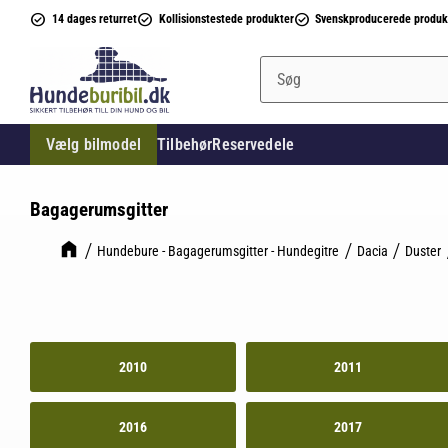
14 dages returret
Kollisionstestede produkter
Svenskproducerede produk
Vælg bilmodel
Tilbehør
Reservedele
Bagagerumsgitter
Hundebure - Bagagerumsgitter - Hundegitre
Dacia
Duster
2010
2011
2016
2017