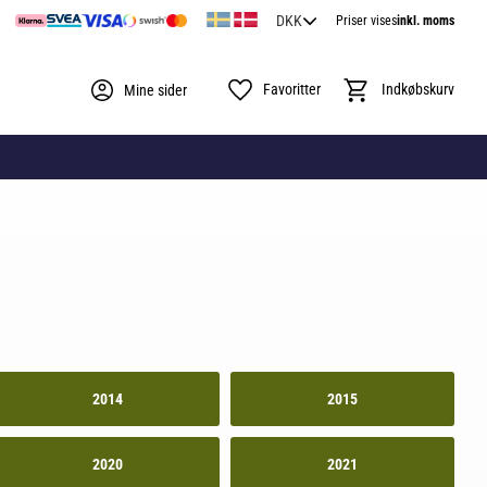
Priser vises
inkl. moms
Favoritter
Indkøbskurv
Mine sider
2014
2015
2020
2021