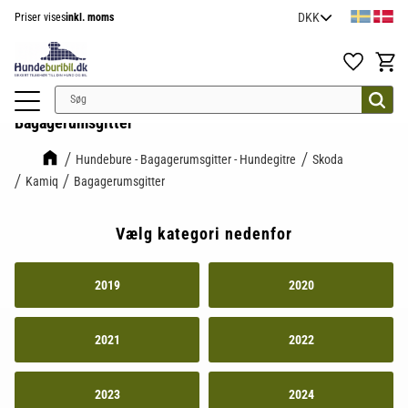
Priser vises
inkl. moms
Menu
Favoritter
Indkøb
Bagagerumsgitter
Hundebure - Bagagerumsgitter - Hundegitre
Skoda
Kamiq
Bagagerumsgitter
Vælg kategori nedenfor
2019
2020
2021
2022
2023
2024