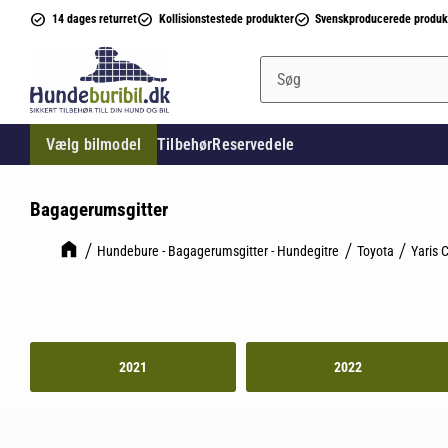
14 dages returret
Kollisionstestede produkter
Svenskproducerede produk
Vælg bilmodel
Tilbehør
Reservedele
Bagagerumsgitter
Hundebure - Bagagerumsgitter - Hundegitre
Toyota
Yaris 
2021
2022