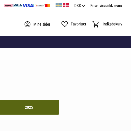
Priser vises
inkl. moms
Favoritter
Indkøbskurv
Mine sider
2025