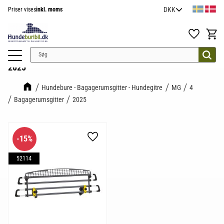
Priser vises
inkl. moms
Menu
Favoritter
Indkøb
2025
Hundebure - Bagagerumsgitter - Hundegitre
MG
4
Bagagerumsgitter
2025
15
%
Gem som favorit
52114