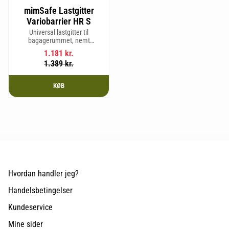
mimSafe Lastgitter
Variobarrier HR S
Universal lastgitter til
bagagerummet, nemt
justerbart for at passe bilens
1.181
kr.
form og sikre en tryg og sikker
1.389
kr.
rejse med kæledyr eller last.
KØB
Hvordan handler jeg?
Handelsbetingelser
Kundeservice
Mine sider