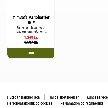
mimSafe Variobarrier
HR M
Universelt lastenet til
bagagerummet, nemt
justerbart, så det passer til din
1.349
kr.
bils form for en sikker og tryg
1.587
kr.
rejse med kæledyr eller last.
KØB
Hvordan handler jeg?
Handelsbetingelser
Kundeservice
Persondatapolitik og cookies
Reklamation og returnering