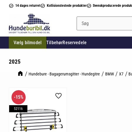
14 dages returret
Kollisionstestede produkter
Svenskproducerede produk
Vælg bilmodel
Tilbehør
Reservedele
2025
Hundebure - Bagagerumsgitter - Hundegitre
BMW
X7
B
15
%
Gem som favorit
52116