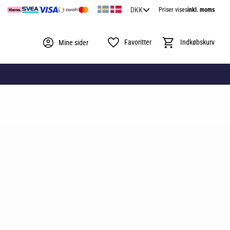
Priser vises
inkl. moms
Favoritter
Indkøbskurv
Mine sider