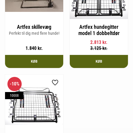
Artfex skillevæg
Artfex hundegitter
model 1 dobbeltdør
Perfekt til dig med flere hunde!
2.813
kr.
1.840
kr.
3.125
kr.
KØB
KØB
10
%
Gem som favorit
10008