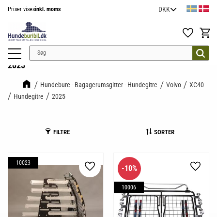
Priser vises
inkl. moms
Menu
Favoritter
Indkøb
2025
Hundebure - Bagagerumsgitter - Hundegitre
Volvo
XC40
Hundegitre
2025
FILTRE
SORTER
10023
10
%
Gem som favorit
Gem so
10006