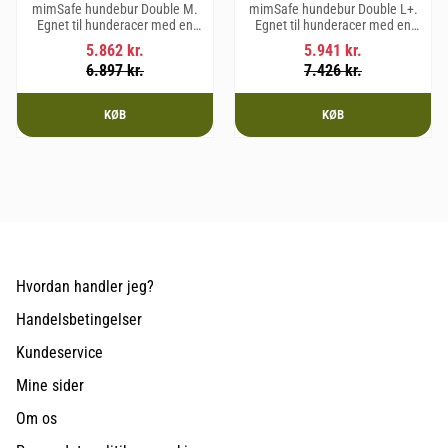
mimSafe hundebur Double M.
mimSafe hundebur Double L+.
Egnet til hunderacer med en
Egnet til hunderacer med en
skulderhøjde på op til 58 cm.
skulderhøjde på op til 62 cm.
5.862
kr.
5.941
kr.
6.897
kr.
7.426
kr.
KØB
KØB
Hvordan handler jeg?
Handelsbetingelser
Kundeservice
Mine sider
Om os