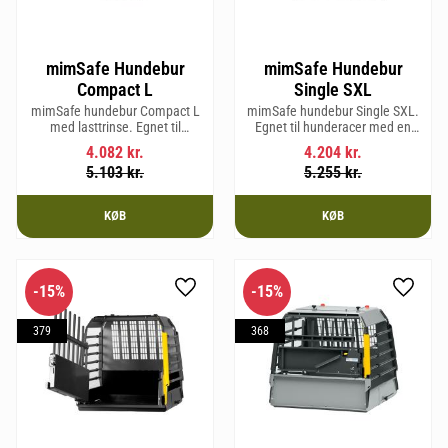
mimSafe Hundebur
mimSafe Hundebur
Compact L
Single SXL
mimSafe hundebur Compact L
mimSafe hundebur Single SXL.
med lasttrinse. Egnet til
Egnet til hunderacer med en
hunderacer med en
skulderhøjde på op til 64 cm.
4.082
kr.
4.204
kr.
skulderhøjde på op til 58 cm.
5.103
kr.
5.255
kr.
KØB
KØB
15
%
15
%
Gem som favorit
Gem so
379
368