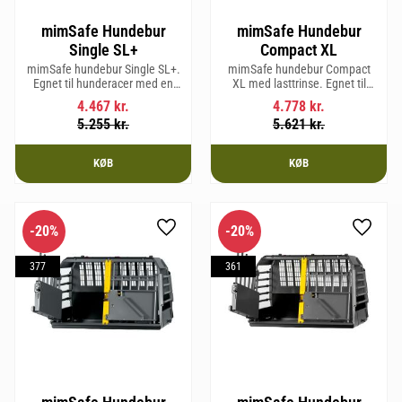
mimSafe Hundebur
mimSafe Hundebur
Single SL+
Compact XL
mimSafe hundebur Single SL+.
mimSafe hundebur Compact
Egnet til hunderacer med en
XL med lasttrinse. Egnet til
skulderhøjde på op til 62 cm.
hunderacer med en
4.467
kr.
4.778
kr.
skulderhøjde på op til 58 cm.
5.255
kr.
5.621
kr.
KØB
KØB
20
%
20
%
Gem som favorit
Gem so
377
361