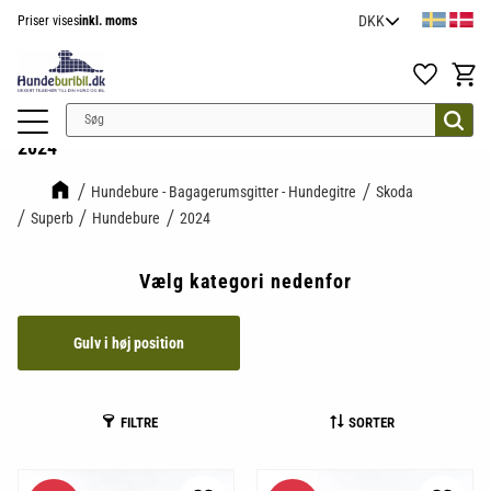
Priser vises
inkl. moms
Menu
Favoritter
Indkøb
2024
Hundebure - Bagagerumsgitter - Hundegitre
Skoda
Superb
Hundebure
2024
Vælg kategori nedenfor
Gulv i høj position
FILTRE
SORTER