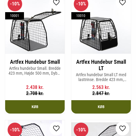
10
%
10
%
Gem som favorit
Gem so
10001
10010
Artfex Hundebur Small
Artfex Hundebur Small
LT
Artfex hundebur Small. Bredde
423 mm, Højde 500 mm, Dybde
Artfex hundebur Small LT med
670 mm og vægt 12,1 kg.
lasttrinse. Bredde 423 mm,
Højde 500 mm, Dybde 670 mm
2.438
kr.
2.563
kr.
og vægt 12,9 kg.
2.708
kr.
2.847
kr.
KØB
KØB
10
%
10
%
Gem som favorit
Gem so