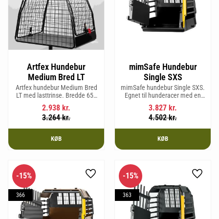
Artfex Hundebur
mimSafe Hundebur
Medium Bred LT
Single SXS
Artfex hundebur Medium Bred
mimSafe hundebur Single SXS.
LT med lasttrinse. Bredde 653
Egnet til hunderacer med en
mm, Højde 675 mm, Dybde 830
skulderhøjde på op til 52 cm.
2.938
kr.
3.827
kr.
mm og vægt 20,2 kg.
3.264
kr.
4.502
kr.
KØB
KØB
15
%
15
%
Gem som favorit
Gem so
366
363