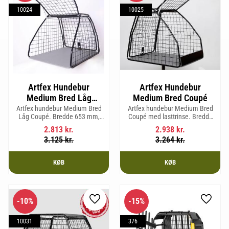
10024
10025
Artfex Hundebur
Artfex Hundebur
Medium Bred Låg
Medium Bred Coupé
Coupé
Artfex hundebur Medium Bred
Artfex hundebur Medium Bred
Låg Coupé. Bredde 653 mm,
Coupé med lasttrinse. Bredde
Højde 580 mm, Dybde 830 mm
653 mm, Højde 675 mm, Dybde
2.813
kr.
2.938
kr.
og vægt 17,5 kg.
830 mm og vægt 19,4 kg.
3.125
kr.
3.264
kr.
KØB
KØB
10
%
15
%
Gem som favorit
Gem so
10031
376