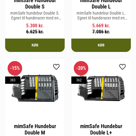
mimSafe Hundebur
mimSafe Hundebur
Double S
Double L
mimSafe hundebur Double S.
mimSafe hundebur Double L.
Egnet til hunderacer med en
Egnet til hunderacer med en
skulderhøjde på op til 52 cm.
skulderhøjde på op til 58 cm.
5.300
kr.
5.669
kr.
6.625
kr.
7.086
kr.
KØB
KØB
15
%
20
%
Gem som favorit
Gem so
383
362
mimSafe Hundebur
mimSafe Hundebur
Double M
Double L+