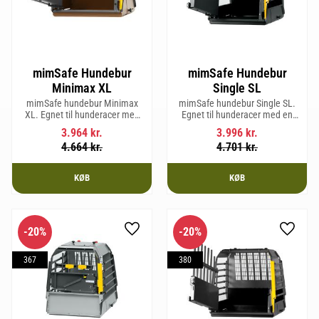
mimSafe Hundebur
mimSafe Hundebur
Minimax XL
Single SL
mimSafe hundebur Minimax
mimSafe hundebur Single SL.
XL. Egnet til hunderacer med
Egnet til hunderacer med en
en skulderhøjde på op til 38 cm.
skulderhøjde på op til 58 cm.
3.964
kr.
3.996
kr.
4.664
kr.
4.701
kr.
KØB
KØB
20
%
20
%
Gem som favorit
Gem so
367
380