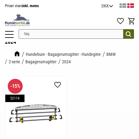
Priser vises
inkl. moms
Menu
Favoritter
Indkøb
2024
Hundebure - Bagagerumsgitter - Hundegitre
BMW
2-serie
Bagagerumsgitter
2024
15
%
Gem som favorit
52114