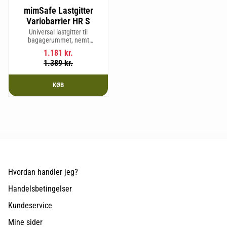
mimSafe Lastgitter
Variobarrier HR S
Universal lastgitter til
bagagerummet, nemt
justerbart for at passe bilens
1.181
kr.
form og sikre en tryg og sikker
1.389
kr.
rejse med kæledyr eller last.
KØB
Hvordan handler jeg?
Handelsbetingelser
Kundeservice
Mine sider